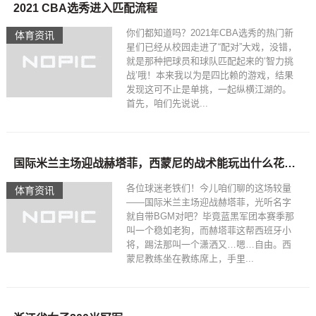
2021 CBA选秀进入匹配流程
你们都知道吗？2021年CBA选秀的热门新
体育资讯
星们已经从校园走进了“配对”大戏，没错，
就是那种把球员和球队匹配起来的‘智力挑
战’哦！本来我以为是四比赖的游戏，结果
发现这可不止是单挑，一起纵横江湖的。
首先，咱们先说说...
国际米兰主场迎战赫塔菲，西蒙尼的战术能玩出什么花样？
各位球迷老铁们！今儿咱们聊的这场较量
体育资讯
——国际米兰主场迎战赫塔菲，光听名字
就自带BGM对吧？毕竟蓝黑军团本赛季那
叫一个稳如老狗，而赫塔菲这帮西班牙小
将，踢法那叫一个潇洒又…嗯…自由。西
蒙尼教练坐在教练席上，手里...