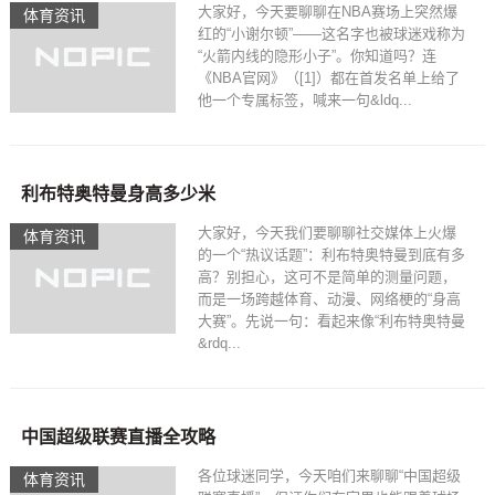
大家好，今天要聊聊在NBA赛场上突然爆
体育资讯
红的“小谢尔顿”——这名字也被球迷戏称为
“火箭内线的隐形小子”。你知道吗？连
《NBA官网》（[1]）都在首发名单上给了
他一个专属标签，喊来一句&ldq...
利布特奥特曼身高多少米
大家好，今天我们要聊聊社交媒体上火爆
体育资讯
的一个“热议话题”：利布特奥特曼到底有多
高？别担心，这可不是简单的测量问题，
而是一场跨越体育、动漫、网络梗的“身高
大赛”。先说一句：看起来像“利布特奥特曼
&rdq...
中国超级联赛直播全攻略
各位球迷同学，今天咱们来聊聊“中国超级
体育资讯