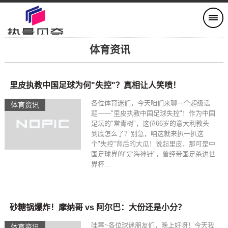
体育资讯
里皮执教中国足球为何"失控"？真相让人笑喷！
各位体育迷们，今天咱们来聊一个超级话
体育资讯
题——"里皮执教中国足球失控"！作为中国
足坛的"常青树"，这位66岁的意大利教头
到底怎么了？别急，咱这就来扒一扒这
个"失控"背后的大瓜！说起里皮，那可是中
国足球界的"定海神针"，曾经带国足杀进世
界杯...
砂糖锅爆炸！摩纳哥 vs 阿尔巴：大份还是小分？
哇塞~各位球迷朋友们，晚上好呀！今天我
体育资讯