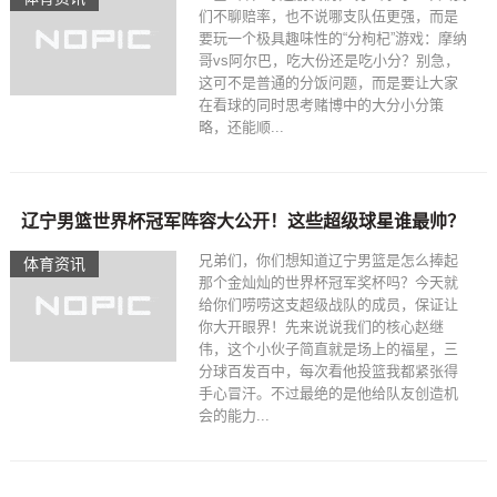
们不聊赔率，也不说哪支队伍更强，而是
要玩一个极具趣味性的“分枸杞”游戏：摩纳
哥vs阿尔巴，吃大份还是吃小分？别急，
这可不是普通的分饭问题，而是要让大家
在看球的同时思考赌博中的大分小分策
略，还能顺...
辽宁男篮世界杯冠军阵容大公开！这些超级球星谁最帅？
兄弟们，你们想知道辽宁男篮是怎么捧起
体育资讯
那个金灿灿的世界杯冠军奖杯吗？今天就
给你们唠唠这支超级战队的成员，保证让
你大开眼界！先来说说我们的核心赵继
伟，这个小伙子简直就是场上的福星，三
分球百发百中，每次看他投篮我都紧张得
手心冒汗。不过最绝的是他给队友创造机
会的能力...