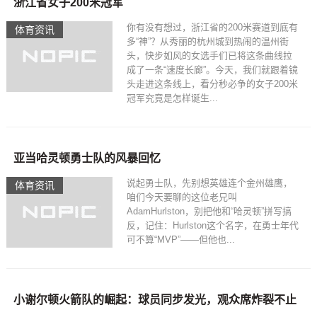
浙江省女子200米冠军
你有没有想过，浙江省的200米赛道到底有
体育资讯
多“神”？从秀丽的杭州城到热闹的温州街
头，快步如风的女选手们已将这条曲线拉
成了一条“速度长廊”。今天，我们就跟着镜
头走进这条线上，看分秒必争的女子200米
冠军究竟是怎样诞生...
亚当哈灵顿勇士队的风暴回忆
说起勇士队，先别想英雄连个金州雄鹰，
体育资讯
咱们今天要聊的这位老兄叫
AdamHurlston，别把他和“哈灵顿”拼写搞
反，记住：Hurlston这个名字，在勇士年代
可不算“MVP”——但他也...
小谢尔顿火箭队的崛起：球员同步发光，观众席炸裂不止