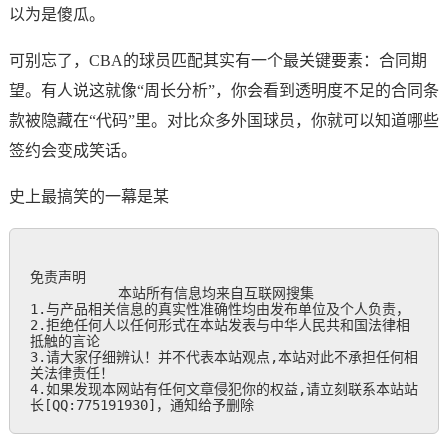
以为是傻瓜。
可别忘了，CBA的球员匹配其实有一个最关键要素：合同期
望。有人说这就像“周长分析”，你会看到透明度不足的合同条
款被隐藏在“代码”里。对比众多外国球员，你就可以知道哪些
签约会变成笑话。
史上最搞笑的一幕是某
免责声明

           本站所有信息均来自互联网搜集

1.与产品相关信息的真实性准确性均由发布单位及个人负责，

2.拒绝任何人以任何形式在本站发表与中华人民共和国法律相
抵触的言论

3.请大家仔细辨认！并不代表本站观点,本站对此不承担任何相
关法律责任！

4.如果发现本网站有任何文章侵犯你的权益,请立刻联系本站站
长[QQ:775191930]，通知给予删除