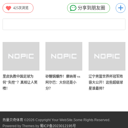
分享到朋友圈
425
次浏览
里皮执教中国足球为
砂糖锅爆炸！摩纳哥 vs
辽宁男篮世界杯冠军阵
何"失控"？真相让人笑
阿尔巴：大份还是小
容大公开！这些超级球
喷！
分？
星谁最帅？
热量贝奇体育
©
2026 Copyright Your WebSite.Some Rights Reserved.
Powered by Themes by
蜀ICP备2023012195号