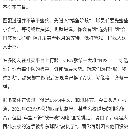
不得不盲目。
匹配过程并不等于签约。先进入“摸鱼阶段”，球员们要先签些
小合约，等待终盘抉择。也就是说，你会看到“选秀日”到“合
同签署”之间时隔几周甚至数月的等待，像打游戏一样找人送
人奇招。
许多网友在社交平台上打趣：CBA就像一大堆“NPS”——你选
谁？你看每个队的板凳，谁能赢最大势。玩家们热议“哦，我
选B队”，结果却在匹配后发现自己换了A队，就像换了套餐一
样。
据多家体育资讯（像是ESPN中文、和讯体育、今日头条）报
道，2021年CBA选秀的匹配机制里，某些名校球员的排名很
高，但因“车型不符”被一波“闪电”直接挑走。说白了，就是大
西北技校的选手被华东球队“复仇了”，而你可别因为他们没被