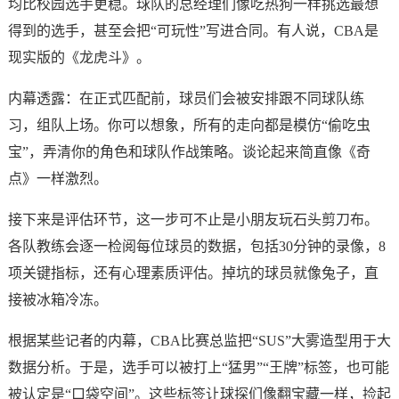
均比校园选手更稳。球队的总经理们像吃热狗一样挑选最想
得到的选手，甚至会把“可玩性”写进合同。有人说，CBA是
现实版的《龙虎斗》。
内幕透露：在正式匹配前，球员们会被安排跟不同球队练
习，组队上场。你可以想象，所有的走向都是模仿“偷吃虫
宝”，弄清你的角色和球队作战策略。谈论起来简直像《奇
点》一样激烈。
接下来是评估环节，这一步可不止是小朋友玩石头剪刀布。
各队教练会逐一检阅每位球员的数据，包括30分钟的录像，8
项关键指标，还有心理素质评估。掉坑的球员就像兔子，直
接被冰箱冷冻。
根据某些记者的内幕，CBA比赛总监把“SUS”大雾造型用于大
数据分析。于是，选手可以被打上“猛男”“王牌”标签，也可能
被认定是“口袋空间”。这些标签让球探们像翻宝藏一样，捡起