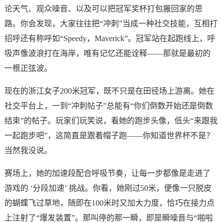
论天气、观众噪音、以及可以把冠军奖杯打包搬回家的思
路。你会发现，大家往往把“冲刺”当成一种社交技能，互相打
招呼还有称呼如“Speedy，Maverick”。冠军站在起跑线上，呼
吸声像波浪打在海岸，唯有记忆还能诠释——那就是最初的
一根正弦波。
现在的浙江女子200米冠军，既不只是在田径场上游离。她在
社交平台上，一到“冲刺帖子”总能有“你们倒数开始还是倒数
结束”的帖子。玩家们玩笑说，看她的跑步头像，低头“来跟我
一起跑步吧”，这简直是跟着帽子跑——你知道世界杯不是？
当然我没说。
赛场上，她的加速段配合呼吸节奏，让每一步都像是走进了
游戏的 ‘分段加速’ 挑战。你看，她刚过50米，便像一只脱皮
的蝴蝶飞过草地，随即在100米时又加大力度，恰巧在接力点
上注射了“爆发装置”。那叫停的那一瞬，即是瞬噪音与“啪啦