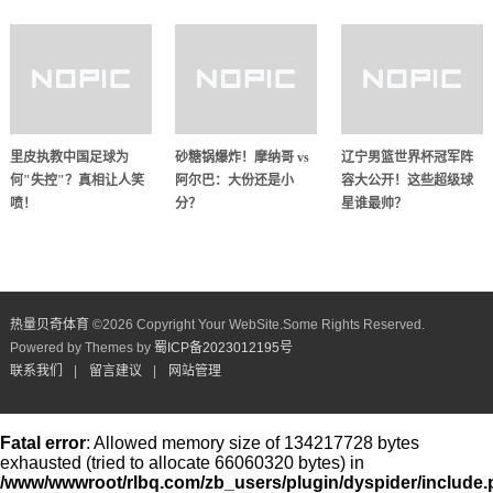
里皮执教中国足球为
砂糖锅爆炸！摩纳哥 vs
辽宁男篮世界杯冠军阵
何"失控"？真相让人笑
阿尔巴：大份还是小
容大公开！这些超级球
喷！
分？
星谁最帅？
热量贝奇体育
©
2026 Copyright Your WebSite.Some Rights Reserved.
Powered by Themes by
蜀ICP备2023012195号
联系我们
|
留言建议
|
网站管理
Fatal error
: Allowed memory size of 134217728 bytes
exhausted (tried to allocate 66060320 bytes) in
/www/wwwroot/rlbq.com/zb_users/plugin/dyspider/include