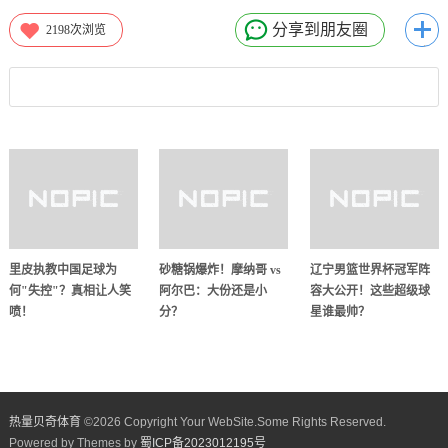
分享到朋友圈
2198
次浏览
里皮执教中国足球为
砂糖锅爆炸！摩纳哥 vs
辽宁男篮世界杯冠军阵
何"失控"？真相让人笑
阿尔巴：大份还是小
容大公开！这些超级球
喷！
分？
星谁最帅？
热量贝奇体育
©
2026 Copyright Your WebSite.Some Rights Reserved.
Powered by Themes by
蜀ICP备2023012195号