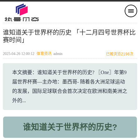
谁知道关于世界杯的历史 「十二月四号世界杯比
赛时间」
2025-04-26 12:00:12
体育资讯
admin
已被浏览2198次
本文摘要：谁知道关于世界杯的历史? 〖One〗年第9
届世界杯赛—主办地：墨西哥- 随着各大洲足球运动
的发展，国际足球联合会首次决定在欧洲和南美洲之
外的...
谁知道关于世界杯的历史?