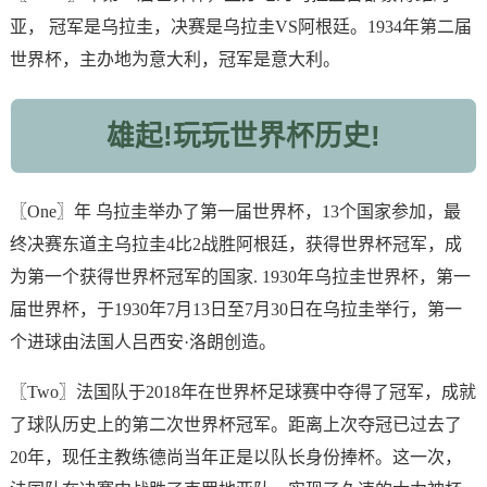
亚， 冠军是乌拉圭，决赛是乌拉圭VS阿根廷。1934年第二届
世界杯，主办地为意大利，冠军是意大利。
雄起!玩玩世界杯历史!
〖One〗年 乌拉圭举办了第一届世界杯，13个国家参加，最
终决赛东道主乌拉圭4比2战胜阿根廷，获得世界杯冠军，成
为第一个获得世界杯冠军的国家. 1930年乌拉圭世界杯，第一
届世界杯，于1930年7月13日至7月30日在乌拉圭举行，第一
个进球由法国人吕西安·洛朗创造。
〖Two〗法国队于2018年在世界杯足球赛中夺得了冠军，成就
了球队历史上的第二次世界杯冠军。距离上次夺冠已过去了
20年，现任主教练德尚当年正是以队长身份捧杯。这一次，