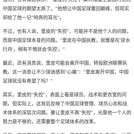
中国足球的期望太高了。"他想让中国足球重回巅峰，但现实
却给了他一记"响亮的耳光"。
不过，也有人说，里皮的"失控"，可能并不是他个人的问题，
而是中国足球本身的问题。"里皮在中国执教，就像是在'逆水
行舟'，稍有不慎就会'失控'。"
最近，还有消息说，里皮可能会离开中国，转投欧洲联赛执
教。这一消息让不少球迷感到"心痛"："里皮离开中国，中国
足球就没有希望了吗？"
其实，里皮的"失控"，表面上看是球员、战术和更衣室的问
题，但实际上，这背后反映了中国足球管理、球员心态和战
术体系的深层次问题。要让里皮不再"失控"，光靠他一个人的
努力是不够的，还需要整个足球体系的改革。