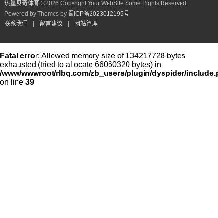
热量贝奇体育
©
2026 Copyright Your WebSite.Some Rights Reserved.
Powered by Themes by
蜀ICP备2023012195号
联系我们
|
留言建议
|
网站管理
Fatal error
: Allowed memory size of 134217728 bytes
exhausted (tried to allocate 66060320 bytes) in
/www/wwwroot/rlbq.com/zb_users/plugin/dyspider/include
on line
39