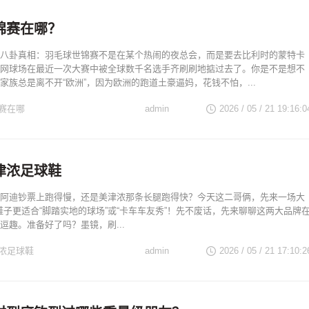
锦赛在哪？
八卦真相：羽毛球世锦赛不是在某个热闹的夜总会，而是要去比利时的蒙特卡
网球场在最近一次大赛中被全球数千名选手齐刷刷地掂过去了。你是不是想不
家族总是离不开“欧洲”，因为欧洲的跑道土豪逼妈，花钱不怕，...
赛在哪
admin
2026 / 05 / 21 19:16:0
津浓足球鞋
阿迪钞票上跑得慢，还是美津浓那条长腿跑得快？今天这二哥俩，先来一场大
鞋子更适合“脚踏实地的球场”或“卡车车友秀”！先不废话，先来聊聊这两大品牌
逗趣。准备好了吗？墨镜，刷...
浓足球鞋
admin
2026 / 05 / 21 17:10:2