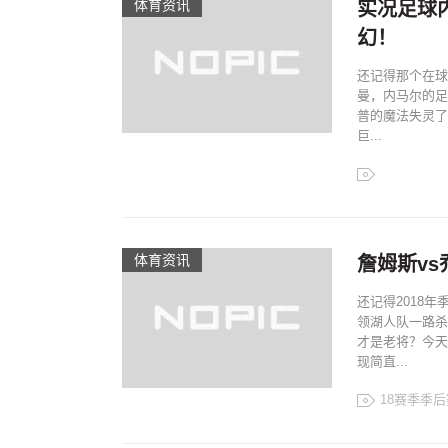
体育资讯
实况足球
幻！
还记得那个在球
曼，内马尔的足
普的魔法失灵了
巨...
实况足球内马
体育资讯
詹姆斯vs
还记得2018
领湖人队一路杀
才是老将？今天
现简直...
18赛季季