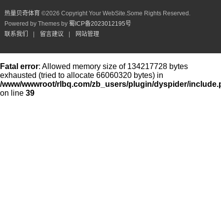
热量贝奇体育
©
2026 Copyright Your WebSite.Some Rights Reserved.
Powered by Themes by
蜀ICP备2023012195号
联系我们
|
留言建议
|
网站管理
Fatal error
: Allowed memory size of 134217728 bytes
exhausted (tried to allocate 66060320 bytes) in
/www/wwwroot/rlbq.com/zb_users/plugin/dyspider/include
on line
39