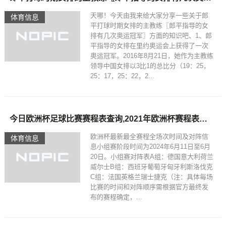
天哪！今天由我来给大家分享一些关于郎
体育信息
平打球时期女排的主教练〖郎平指导的女
排有几次奥运冠军〗方面的知识吧、1、郎
平指导的女排在里约奥运会上获得了一次
奥运冠军。2016年8月21日，她作为主教练
领导中国女排以3比1的总比分（19：25，
25：17，25：22，2...
今日欧洲杯足球比赛赛程表查询,2021年欧洲杯赛程表及结果
欧洲杯最新最全赛程全场次时间及对阵信
体育信息
息小组赛阶段时间为2024年6月11日至6月
20日。小组赛对阵表A组：德国意大利荷兰
威尔士B组：西班牙葡萄牙匈牙利斯洛伐克
C组：法国英格兰瑞士捷克（注：具体每场
比赛的时间和对阵顺序需根据官方最终发
布的赛程确定，...