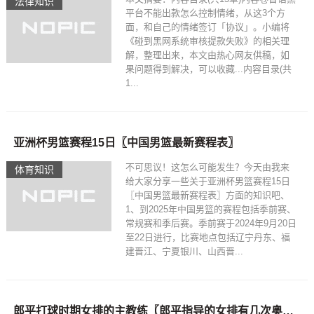
法律知识
平台不能出款怎么控制情绪，从这3个方
面，和自己的情绪签订「协议」。小编将
《碰到黑网系统审核提款失败》的相关理
解，整理出来，本文由热心网友供稿，如
果问题得到解决，可以收藏...内容目录(共
1...
亚洲杯男篮赛程15日〖中国男篮最新赛程表〗
不可思议！这怎么可能发生？今天由我来
体育知识
给大家分享一些关于亚洲杯男篮赛程15日
〖中国男篮最新赛程表〗方面的知识吧、
1、到2025年中国男篮的赛程包括季前赛、
常规赛和季后赛。季前赛于2024年9月20日
至22日进行，比赛地点包括辽宁丹东、福
建晋江、宁夏银川、山西晋...
郎平打球时期女排的主教练〖郎平指导的女排有几次奥运冠军〗