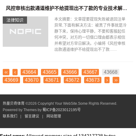
风控审核出款通道维护不给提现出不了款的专业技术解决_阿莫出品
本文摘要：文章提要提现失败被退回注单
法律知识
异常,下面有解决方法：被黑了件事就是冷
静下来，保持心理平静，不要和客服起任
何冲突，对方的一切借口理由都表示相信
并希望对方早日解决。小编将《风控审核
出款通道维护不给提现出不了款......
‹‹
‹
43664
43665
43666
43667
43668
43669
43670
43671
43672
43673
›
››
热量贝奇体育
©
2026 Copyright Your WebSite.Some Rights Reserved.
Powered by Themes by
蜀ICP备2023012195号
联系我们
|
留言建议
|
网站管理