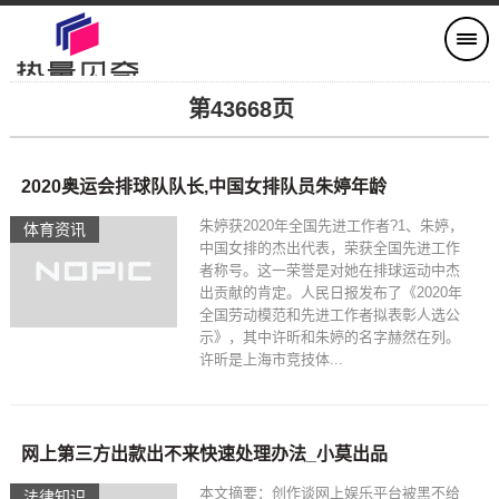
第43668页
2020奥运会排球队队长,中国女排队员朱婷年龄
朱婷获2020年全国先进工作者?1、朱婷，
体育资讯
中国女排的杰出代表，荣获全国先进工作
者称号。这一荣誉是对她在排球运动中杰
出贡献的肯定。人民日报发布了《2020年
全国劳动模范和先进工作者拟表彰人选公
示》，其中许昕和朱婷的名字赫然在列。
许昕是上海市竞技体...
网上第三方出款出不来快速处理办法_小莫出品
本文摘要：创作谈网上娱乐平台被黑不给
法律知识