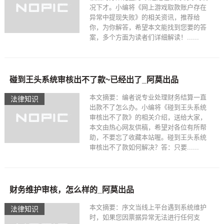
况下才。小编将《网上游戏取款账户存在
异常中提现失败》的相关资讯，推荐给
你，为你解答，希望本文能找到您要的答
案，多个方面为读者们详细解读！......
碰到王头系统审核出不了款~已经出了_阿莫出品
本文摘要：编者说专业处理财务结算一直
法律知识
出款不了怎么办。小编将《碰到王头系统
审核出不了款》的相关介绍，送给大家，
本文由热心网友供稿，希望对各位有所帮
助，不要忘了收藏本站喔。碰到王头系统
审核出不了款如何解决？答：只要......
财务维护审核，怎么样的_阿莫出品
本文摘要：序文当线上平台遇到系统维护
法律知识
时，如果您因票据异常无法进行任何支