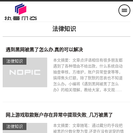
法律知识
遇到黑网被黑了怎么办.真的可以解决
本文摘要：文章点评语相信有很多朋友都
法律知识
遇到了各种理由不给出款，什么系统自动
抽查审核，方维护，账户异常登录等等，
搞得焦头烂额，除了默默的悲哀也不知道
怎么办。小编将《遇到黑网被黑了怎么
办》的相关理解，教给大家，本文观......
网上游戏取款账户存在异常中提现失败_几万被黑了
本文摘要：文章随笔：通过藏分的手段把
法律知识
被黑的分数化整为零,还是在没有说穿的情