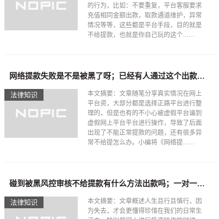
的行为，比如：不要重复，平台客服要求
充值相同金额出款，取款通道维护，异常
情况等等，这些都是平台手段，目的就是
不给提款，也就是你自己玩的这个......
网络提款失败是不是被黑了呀；已经有人通过这个出款_阿莫出品
本文摘要：文章随笔分享真实情况在网上
法律知识
平台资，大部分都是选择正路平台进行整
理的，但是也有的不小心被虚假平台谝到
虚假网上平台平台进行操作，导致了后面
出现了不能正常提款的问题，还有很多异
常不给提怎么办。小编将《网络提......
碰到被黑风控审核不给提款有什么方法出款吗；一对一解决出黑_阿莫出品
本文摘要：文章概述人生且行且慎行，因
法律知识
为失去，才会更懂得珍惜在我们的日常生