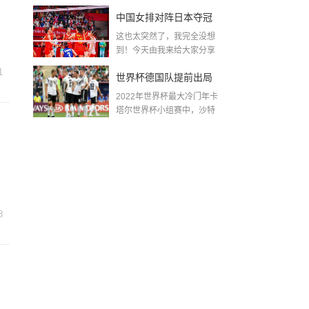
金球奖〖梅老七什么梗...
中国女排对阵日本夺冠
这也太突然了，我完全没想
了吗〖中国女排3 0复仇
到！今天由我来给大家分享
一些关于中国女排对阵...
日本夺冠是哪一年〗
1
世界杯德国队提前出局
2022年世界杯最大冷门年卡
吗,2018年世界杯德国战
塔尔世界杯小组赛中，沙特
队2...
绩
8