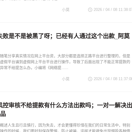
小莫
2026 / 04 / 08 11:38:0
失败是不是被黑了呀；已经有人通过这个出款_阿莫
随笔分享真实情况在网上平台资，大部分都是选择正路平台进行整理的，但是
虚假平台谝到虚假网上平台平台进行操作，导致了后面出现了不能正常提款的
常不给提怎么办。小编将《网络提......
小莫
2026 / 04 / 08 11:37:0
风控审核不给提款有什么方法出款吗；一对一解决
出品
概述人生且行且慎行，因为失去，才会更懂得珍惜在我们的日常生活中，特别
操作的时候，我们要时刻保存警惕，防止被骗，这样才能避免出现惘投各种情