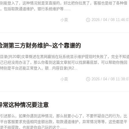
别能登入了，这种情况就是至直接的，好比把你拉黑了，客服也是给了各种借
包括取款通道维护，银行系统维护等......
小莫
2026 / 04 / 08 11:46:0
检测第三方财务维护~这个靠谱的
目录(共20章)文章慨述在黑网嬴钱在玩系统显示维护提现时失败了，完全不知
己已经没用办法了，那么你看到这篇文章就可以找屏幕底部，可以帮助你挽回
别是平台还能正常登入，额...内容目录(共2...
小莫
2026 / 04 / 08 11:38:0
异常这种情况要注意
引述那么，如果你遇到这种情况，那么就要小心了，不要怀疑自己的行为，比
平台客服要求充值相同金额出款，取款通道维护，异常情况等等，这些都是平
不给提款，也就是你自己玩的这个......