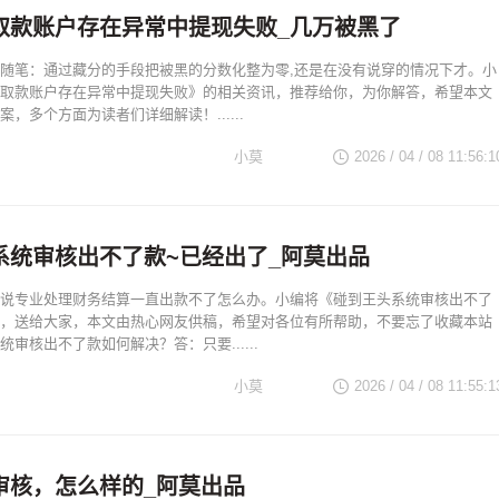
取款账户存在异常中提现失败_几万被黑了
随笔：通过藏分的手段把被黑的分数化整为零,还是在没有说穿的情况下才。小
取款账户存在异常中提现失败》的相关资讯，推荐给你，为你解答，希望本文
，多个方面为读者们详细解读！......
小莫
2026 / 04 / 08 11:56:1
系统审核出不了款~已经出了_阿莫出品
说专业处理财务结算一直出款不了怎么办。小编将《碰到王头系统审核出不了
，送给大家，本文由热心网友供稿，希望对各位有所帮助，不要忘了收藏本站
审核出不了款如何解决？答：只要......
小莫
2026 / 04 / 08 11:55:1
审核，怎么样的_阿莫出品