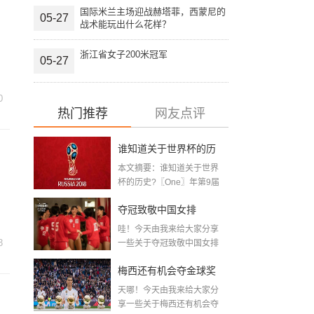
国际米兰主场迎战赫塔菲，西蒙尼的
05-27
战术能玩出什么花样？
浙江省女子200米冠军
05-27
0
热门推荐
网友点评
谁知道关于世界杯的历
本文摘要：谁知道关于世界
史 「十二月四号世界杯
杯的历史?〖One〗年第9届
世界杯赛—主办...
比赛时间」
夺冠致敬中国女排
哇！今天由我来给大家分享
〖2020关于电影 夺冠 观
3
一些关于夺冠致敬中国女排
〖2020关于电影...
后感心得体会范文精选5
梅西还有机会夺金球奖
篇〗
天哪！今天由我来给大家分
〖梅老七什么梗〗
享一些关于梅西还有机会夺