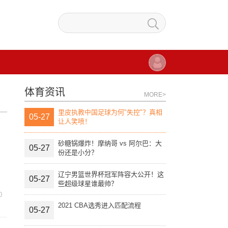
体育资讯
MORE>
里皮执教中国足球为何"失控"？真相
05-27
让人笑喷！
砂糖锅爆炸！摩纳哥 vs 阿尔巴：大
05-27
份还是小分？
辽宁男篮世界杯冠军阵容大公开！这
05-27
些超级球星谁最帅？
0
2021 CBA选秀进入匹配流程
05-27