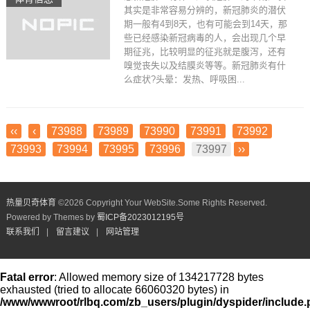
其实是非常容易分辨的，新冠肺炎的潜伏
期一般有4到8天，也有可能会到14天，那
些已经感染新冠病毒的人，会出现几个早
期征兆，比较明显的征兆就是腹泻，还有
嗅觉丧失以及结膜炎等等。新冠肺炎有什
么症状?头晕：发热、呼吸困...
‹‹
‹
73988
73989
73990
73991
73992
73993
73994
73995
73996
73997
››
热量贝奇体育
©
2026 Copyright Your WebSite.Some Rights Reserved.
Powered by Themes by
蜀ICP备2023012195号
联系我们
|
留言建议
|
网站管理
Fatal error
: Allowed memory size of 134217728 bytes
exhausted (tried to allocate 66060320 bytes) in
/www/wwwroot/rlbq.com/zb_users/plugin/dyspider/include