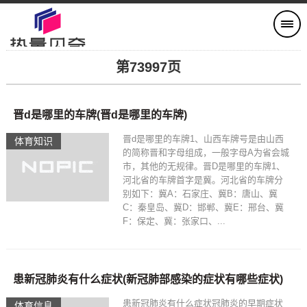
第73997页
晋d是哪里的车牌(晋d是哪里的车牌)
晋d是哪里的车牌1、山西车牌号是由山西
体育知识
的简称晋和字母组成，一般字母A为省会城
市，其他的无规律。晋D是哪里的车牌1、
河北省的车牌首字是冀。河北省的车牌分
别如下：冀A：石家庄、冀B：唐山、冀
C：秦皇岛、冀D：邯郸、冀E：邢台、冀
F：保定、冀：张家口、...
患新冠肺炎有什么症状(新冠肺部感染的症状有哪些症状)
患新冠肺炎有什么症状冠肺炎的早期症状
体育信息