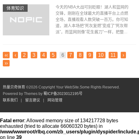
今天的NBA大战可别眨眼！湖人和篮网的
体育知识
交锋，刚刚在全球最大的直播平台上点燃
全场，直播观看人数突破一百万。你可知
道，湖人本场把“死灰复燃”变成了“死灰帮
派”，而篮网则像“花生酱刀”一样，把整...
‹‹
‹
2
3
4
5
6
7
8
9
10
11
›
››
热量贝奇体育
©
2026 Copyright Your WebSite.Some Rights Reserved.
Powered by Themes by
蜀ICP备2023012195号
联系我们
|
留言建议
|
网站管理
Fatal error
: Allowed memory size of 134217728 bytes
exhausted (tried to allocate 66060320 bytes) in
/www/wwwroot/rlbq.com/zb_users/plugin/dyspider/include
on line
39