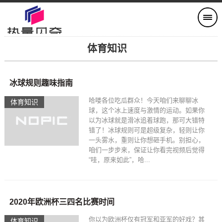
体育知识
冰球规则趣味指南
哈喽各位吃瓜群众！今天咱们来聊聊冰
体育知识
球，这个冰上速度与激情的运动。如果你
以为冰球就是滑冰追着球跑，那可大错特
错了！冰球规则可是超级复杂，轻则让你
一头雾水，重则让你想砸手机。别担心，
咱们一步步来，保证让你看完视频后觉得
“哇，原来如此”，哈...
2020年欧洲杯三四名比赛时间
你以为欧洲杯仅有冠军和亚军的好戏？其
体育知识