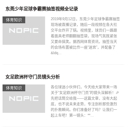
东莞少年足球争霸赛抽签视频全记录
2019年9月12日，东莞少年足球争霸赛抽签
体育知识
现场被直播记录，随后一段视频在各大社
交平台炸开了锅。视频里，球员们一路跟
着面具老师翻翻抽签袋，现场气氛既紧张
又要命搞笑。据西网体育资讯，抽签当天
的会场布置被比作一座“迷宫”，并配备了
&ldq...
女足欧洲杯守门员镜头分析
各位球迷小伙伴们，今天给大家带来一场
体育知识
关于“女足欧洲杯守门员”的镜头深解析！🎉
先把话筒交给我——这篇文章，没有大起
底，也不说未来走势，专注剖析那些激烈
的扑救瞬间。你们准备好了吗？让我们一
起上车吧！第一镜头：**...