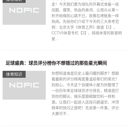
走！今天我们要为球队的开幕式准备一段
炫酷、爆笑、热血的串词，让观众从第一
秒开始嗨到心跳不已，就像在烤鱿鱼一样
热闹。先给你们介绍下今天的三大参考范
例：北京大学《体育之声》报道【1】、
CCTV5体育专栏【2】、网易体育的新晋明
星...
足球盛典：球员评分榜你不想错过的那些星光瞬间
你想知道谁是历史上最闪耀的脚步？想跟
体育知识
着最新的评分榜再度重温前辈们的荣光？
别担心，今天这个自媒体小屋为你整理了
一份历年来足球球员评分排名，精准度打
到你的脚尖，娱乐度跟碳酸饮料一样刺
激。让我们一起进入这段闪避逼空、冲顶
榜单的快闪之旅吧！先说第一件事，评分
大赛可不...