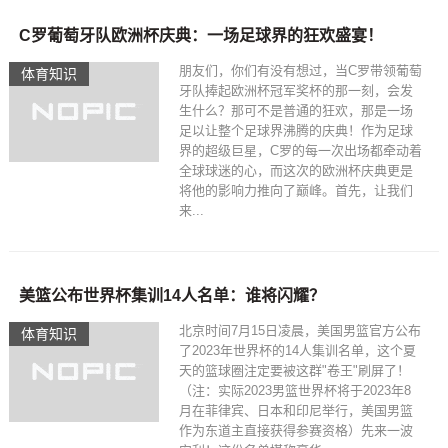
C罗葡萄牙队欧洲杯庆典：一场足球界的狂欢盛宴！
朋友们，你们有没有想过，当C罗带领葡萄
体育知识
牙队捧起欧洲杯冠军奖杯的那一刻，会发
生什么？那可不是普通的狂欢，那是一场
足以让整个足球界沸腾的庆典！作为足球
界的超级巨星，C罗的每一次出场都牵动着
全球球迷的心，而这次的欧洲杯庆典更是
将他的影响力推向了巅峰。首先，让我们
来...
美篮公布世界杯集训14人名单：谁将闪耀？
北京时间7月15日凌晨，美国男篮官方公布
体育知识
了2023年世界杯的14人集训名单，这个夏
天的篮球圈注定要被这群"卷王"刷屏了！
（注：实际2023男篮世界杯将于2023年8
月在菲律宾、日本和印尼举行，美国男篮
作为东道主直接获得参赛资格）先来一波