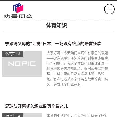
体育知识
宁泽涛父母的"话痨"日常：一场没有终点的语言狂欢
大家好啊！今天咱们来唠个有意思的话题
体育知识
——游泳冠军宁泽涛的爸妈到底有多会唠
嗑？别急，让我这个体育小编带你走进一
场鬼畜级语言游戏现场。根据公开资料整
理，宁爸宁妈的日常对话堪比脱口秀现
场。有次记者采访宁泽涛备战世锦赛，镜
头一转发现宁妈正在厨...
足球队开幕式入场式串词全看这儿
亲爱的小伙伴们，今天你们准备好了吗？
体育知识