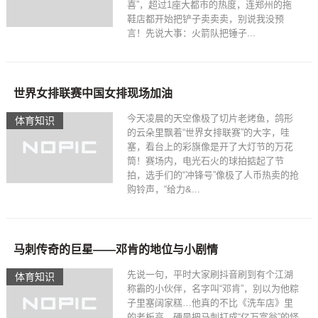
喜”，超过1座大都市的热度，连郑州的拖
鞋店都开始把铲子卖卖卖，别说我没预
言！先说大事：火箭队把锤子...
世界女排联赛中国女排现场加油
今天凌晨的天空像极了切片老烤鱼，鸽形
体育知识
的云朵里飘着“世界女排联赛”的大字，哇
塞，看台上的彩旗像是开了大灯节的万花
筒！赛场内，电光石火的球拍掂起了节
拍，选手们的“冲锋号”像极了人币热卖的抢
购铃声，“给力&...
马刺传奇的巨星——邓肯的地位与小剧情
先说一句，平时大家刷抖音刷到有个江湖
体育知识
称霸的小伙伴，名字叫“邓肯”，别以为他粽
子里塞阔家糕…他真的不比《洗车店》里
的老板高，硬是把马刺打成“亿万富翁”的怪