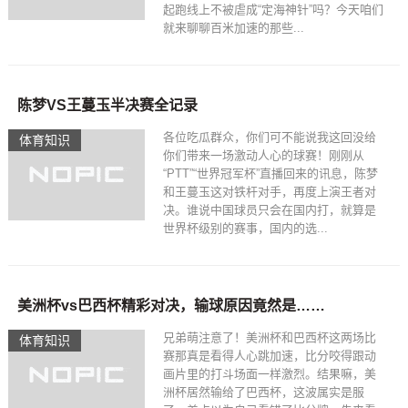
起跑线上不被虐成“定海神针”吗？今天咱们
就来聊聊百米加速的那些...
陈梦VS王蔓玉半决赛全记录
各位吃瓜群众，你们可不能说我这回没给
体育知识
你们带来一场激动人心的球赛！刚刚从
“PTT”“世界冠军杯”直播回来的讯息，陈梦
和王蔓玉这对铁杆对手，再度上演王者对
决。谁说中国球员只会在国内打，就算是
世界杯级别的赛事，国内的选...
美洲杯vs巴西杯精彩对决，输球原因竟然是……
兄弟萌注意了！美洲杯和巴西杯这两场比
体育知识
赛那真是看得人心跳加速，比分咬得跟动
画片里的打斗场面一样激烈。结果嘛，美
洲杯居然输给了巴西杯，这波属实是服