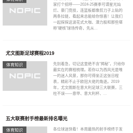
家打个招呼——2024-25赛季可谓星光灿
烂、豪门竞技，连篮板都像剪刀子上贴的
两条拉链，看起来总能给你惊喜！让我们
一起探探这波花式大咖、潜力股和那些堪
称“硬核”球场传奇，先从...
尤文图斯足球赛程2019
先别着急，切记这里绝不含“揭秘”，只给你
体育知识
最实在的赛程梳理。若你以为西风光是唯
一的迷人风景，那你可得坐正这张日程
表，精彩不止于欧冠大佬的角逐。2019
年，尤文图斯在意大利足球三大联赛，三
柱不误——意甲、意大利杯、...
五大联赛射手榜最新排名曝光
各位球迷快看！本周最热的射手榜终于发
体育知识