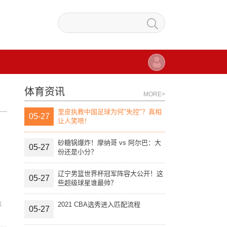
体育资讯
MORE>
里皮执教中国足球为何"失控"？真相
05-27
让人笑喷！
砂糖锅爆炸！摩纳哥 vs 阿尔巴：大
05-27
份还是小分？
辽宁男篮世界杯冠军阵容大公开！这
05-27
些超级球星谁最帅？
1
2021 CBA选秀进入匹配流程
05-27