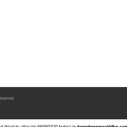
Reserved.
 (tried to allocate 66060320 bytes) in
/www/wwwroot/rlbq.com