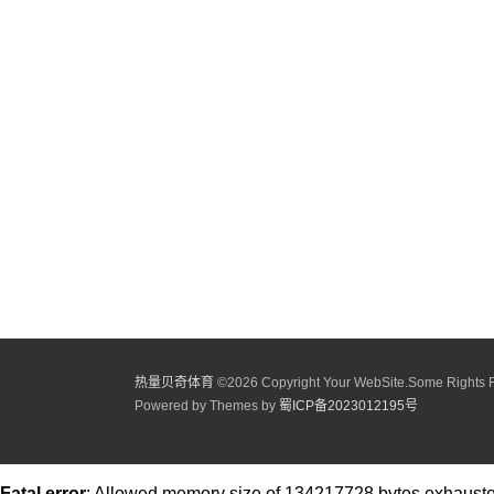
热量贝奇体育
©
2026 Copyright Your WebSite.Some Rights 
Powered by Themes by
蜀ICP备2023012195号
Fatal error
: Allowed memory size of 134217728 bytes exhausted