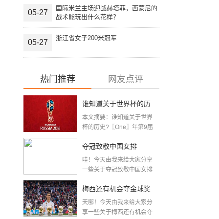
国际米兰主场迎战赫塔菲，西蒙尼的
05-27
战术能玩出什么花样？
浙江省女子200米冠军
05-27
热门推荐
网友点评
谁知道关于世界杯的历
本文摘要：谁知道关于世界
史 「十二月四号世界杯
杯的历史?〖One〗年第9届
世界杯赛—主办...
比赛时间」
夺冠致敬中国女排
哇！今天由我来给大家分享
〖2020关于电影 夺冠 观
一些关于夺冠致敬中国女排
〖2020关于电影...
后感心得体会范文精选5
梅西还有机会夺金球奖
篇〗
天哪！今天由我来给大家分
〖梅老七什么梗〗
享一些关于梅西还有机会夺