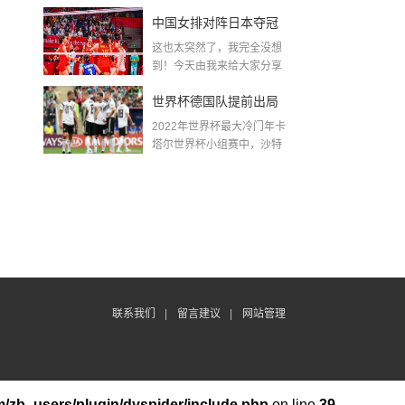
金球奖〖梅老七什么梗...
中国女排对阵日本夺冠
这也太突然了，我完全没想
了吗〖中国女排3 0复仇
到！今天由我来给大家分享
一些关于中国女排对阵...
日本夺冠是哪一年〗
世界杯德国队提前出局
2022年世界杯最大冷门年卡
吗,2018年世界杯德国战
塔尔世界杯小组赛中，沙特
队2...
绩
联系我们
|
留言建议
|
网站管理
/zb_users/plugin/dyspider/include.php
on line
39