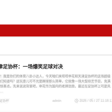
天津足协杯：一场爆笑足球对决
！我是你们的体育八卦小达人，今天咱们来唠唠申花和天津足协杯的这场超级
们知道吗？这玩意儿可不光是踢球那么简单，它就像一场大型综艺节目，充满
惊喜点。先来说说背景吧，申花作为国内的老牌劲旅，最近在足协杯上可是风
..
足协杯
admin
2026 / 05 / 27 11:18:1