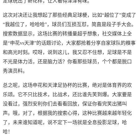
足球玩出了新花样，让人看得津津有味。
这次对决还让我想起了那些经典足球梗，比如“越位了”变成了
“我越位了，哈哈哈”，球员们互损互怼，简直是段子手大会。
搜索数据显示，这场比赛的转播量超乎想象，社交媒体上全
是“申花vs天津”的话题讨论，大家都抢着分享自家球队的糗事
和高光时刻。哎呀，说到这儿，我又忍不住想，足球是不是
不光是体力活，还是脑力活？你看那些球员，个个都是脱口
秀演员料。
总之呢，这场申花和天津足协杯的比赛，绝对是体育界的欢
乐颂。它不只比技术，比战术，还比谁先笑到爆。大家要是
没看过，强烈安利你们去看看回放，保证你看完笑出猪叫
声。哦，对了，根据我的搜索心得，这种比赛越来越年轻化
了，未来谁知道呢，说不定下一场就是全息投影足球，哈
哈！