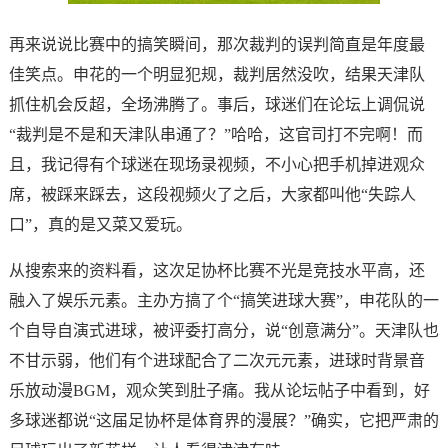
再来说说比赛中的搞笑瞬间，那次裁判的误判简直是年度最
佳笑点。申花的一个明显犯规，裁判居然没吹，结果天津队
抓住机会反超，全场沸腾了。事后，球迷们在论坛上调侃说
“裁判是不是和天津队串通了？”哈哈，这官司打不完啊！而
且，我记得有个球迷在现场录视频，不小心把手机掉进观众
席，被踩来踩去，这段视频火了之后，大家都叫他“失踪人
口”，真的是又菜又爱玩。
从搜索来的资料看，这次足协杯比赛不光是竞技水平高，还
融入了娱乐元素。主办方搞了个“搞笑进球大赛”，申花队的一
个自导自演式进球，被评委打高分，说“创意满分”。天津队也
不甘示弱，他们有个进球配合了二次元元素，进球时背景音
乐放动漫BGM，观众笑到肚子痛。我从论坛帖子中看到，好
多球迷都说“这届足协杯是体育界的漫展？”确实，它把严肃的