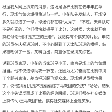
根据我从网上扒来的消息，这场足协杯比赛在去年年底举
行，现场气氛火爆得像过节一样。申花队先发制人，开场没
多久就打进了一球，球迷们都在喊“太秀了！”不过，天津队可
不是吃素的，他们很快就扳平了比分，这时候，大家就开始
疯狂讨论“谁才是真正的王者”。我记得有个搞笑的片段，申花
的球员在庆祝进球时，不小心踩到了天津队球迷的横幅，结
果被嘲讽了一番，笑料百出，简直像在录搞笑综艺。
说到球员表现，申花的当家球星小王，简直是场上的气氛组
担当。他不仅进球助攻一箩筐，还因为太兴奋而在比赛中搞
了个即兴表演，差点把球踢飞观众席。现场解说员都惊呆
了，说“这哥们儿是不是偷偷练了马戏团的杂技？”哈哈，结果
这个小失误反而成了比赛的经典瞬间，球迷们都在社交媒体
上疯传“小王马戏团”梗，搞得社交媒体上全是笑果。