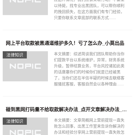
以待毙，找专业出黑团队，可以帮你顺利
的挽回损失，在这方面我们有专门经验，
只要你联系文章底部的联系方式......
网上平台取款被黑通道维护多久！亏了怎么办_小莫出品
本文摘要：综述简谈我们团队帮助你当你
法律知识
们提款平台以系统维护，异常，财务系统
升级，暂停结算业务，平台风控诸如此类
的话唐塞你们的时候你们就是已经被黑
了，当你们还在半信半疑的时候去联络客
服骚扰客服，客服自然会以各种理由......
碰到黑网打码量不给取款解决办法_点开文章解决办法_小莫出品
本文摘要：文章简概网上营前提现一直失
法律知识
败怎么回事，出黑工作室来告诉你解决的
办法和经验分享网上营前提现一直失败怎