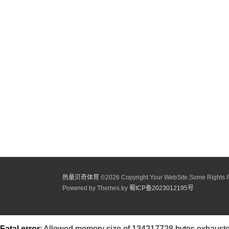
热量贝奇体育
©
2026 Copyright Your WebSite.Some Rights 
Powered by Themes by
蜀ICP备2023012195号
Fatal error
: Allowed memory size of 134217728 bytes exhausted