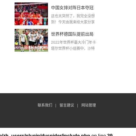
金球奖〖梅老七什么梗...
中国女排对阵日本夺冠
这也太突然了，我完全没想
了吗〖中国女排3 0复仇
到！今天由我来给大家分享
一些关于中国女排对阵...
日本夺冠是哪一年〗
世界杯德国队提前出局
2022年世界杯最大冷门年卡
吗,2018年世界杯德国战
塔尔世界杯小组赛中，沙特
队2...
绩
联系我们
|
留言建议
|
网站管理
/zb_users/plugin/dyspider/include.php
on line
39