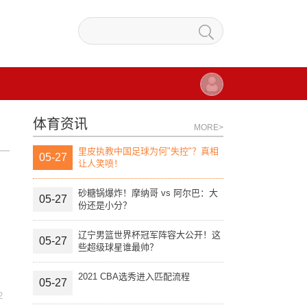
体育资讯
MORE>
里皮执教中国足球为何"失控"？真相
05-27
让人笑喷！
砂糖锅爆炸！摩纳哥 vs 阿尔巴：大
05-27
份还是小分？
辽宁男篮世界杯冠军阵容大公开！这
05-27
些超级球星谁最帅？
2021 CBA选秀进入匹配流程
05-27
2