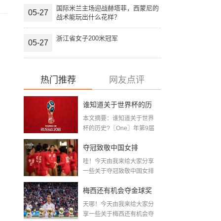
国际米兰主场迎战赫塔菲，西蒙尼的
05-27
战术能玩出什么花样？
浙江省女子200米冠军
05-27
热门推荐
网友点评
谁知道关于世界杯的历
本文摘要：谁知道关于世界
史 「十二月四号世界杯
杯的历史?〖One〗年第9届
世界杯赛—主办...
比赛时间」
夺冠致敬中国女排
哇！今天由我来给大家分享
〖2020关于电影 夺冠 观
一些关于夺冠致敬中国女排
〖2020关于电影...
后感心得体会范文精选5
梅西还有机会夺金球奖
篇〗
天哪！今天由我来给大家分
〖梅老七什么梗〗
享一些关于梅西还有机会夺