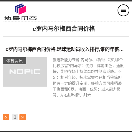
c罗内马尔梅西合同价格
c罗内马尔梅西合同价格,足球运动员收入排行,谁的年薪最高身价又是多少
就进攻能力来说,内马尔、梅西和C罗,哪个
体育资讯
比较厉害?内马尔：优势：体能出色，速度
快，能够在场上持续奔跑并制造威胁。不
足：相对年轻，技术掌握虽已相当熟练但
仍有一定的提升空间，经验方面可能稍逊
于梅西和C罗。梅西：优势：过人能力极
强，左右脚均衡，射术...
‹‹
1
››