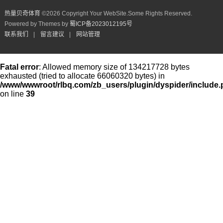
热量贝奇体育
©
2026 Copyright Your WebSite.Some Rights Reserved.
Powered by Themes by
蜀ICP备2023012195号
联系我们
|
留言建议
|
网站管理
Fatal error
: Allowed memory size of 134217728 bytes
exhausted (tried to allocate 66060320 bytes) in
/www/wwwroot/rlbq.com/zb_users/plugin/dyspider/include
on line
39