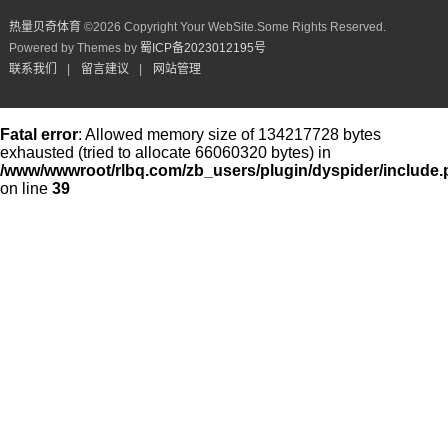
热量贝奇体育
©
2026 Copyright Your WebSite.Some Rights Reserved.
Powered by Themes by
蜀ICP备2023012195号
联系我们
|
留言建议
|
网站管理
Fatal error
: Allowed memory size of 134217728 bytes
exhausted (tried to allocate 66060320 bytes) in
/www/wwwroot/rlbq.com/zb_users/plugin/dyspider/include
on line
39