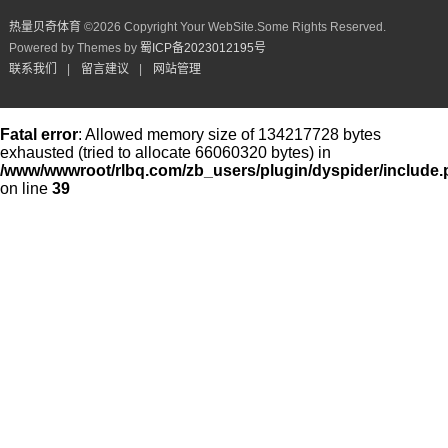
热量贝奇体育
©
2026 Copyright Your WebSite.Some Rights Reserved.
Powered by Themes by
蜀ICP备2023012195号
联系我们
|
留言建议
|
网站管理
Fatal error
: Allowed memory size of 134217728 bytes
exhausted (tried to allocate 66060320 bytes) in
/www/wwwroot/rlbq.com/zb_users/plugin/dyspider/include
on line
39