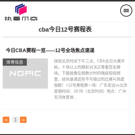
cba今日12号赛程表
今日CBA赛程一览——12号全场焦点速递
快到北京时间下午三点，CBA全日大赛开
体育信息
始，十场以上的精彩对决正等着您去捧
场。下面就像在倒数计时的嗨皮短视频
里，给你速递这些不可错过的比赛与热度
指数！⚡12号赛程第一场：广东宏远vs北京
首钢时间：18:00（北京时间）地点：广州
天河体育馆...
‹‹
1
››