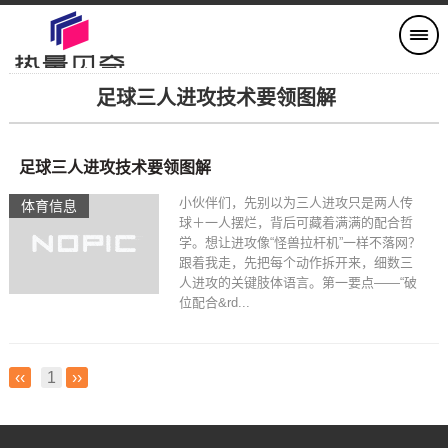
足球三人进攻技术要领图解
足球三人进攻技术要领图解
小伙伴们，先别以为三人进攻只是两人传
体育信息
球＋一人摆烂，背后可藏着满满的配合哲
学。想让进攻像“怪兽拉杆机”一样不落网？
跟着我走，先把每个动作拆开来，细数三
人进攻的关键肢体语言。第一要点——“破
位配合&rd...
‹‹
1
››