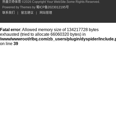
热量贝奇体育
©
2026 Copyright Your WebSite.Some Rights Reserved.
Powered by Themes by
蜀ICP备2023012195号
联系我们
|
留言建议
|
网站管理
Fatal error
: Allowed memory size of 134217728 bytes
exhausted (tried to allocate 66060320 bytes) in
/www/wwwroot/rlbq.com/zb_users/plugin/dyspider/include
on line
39