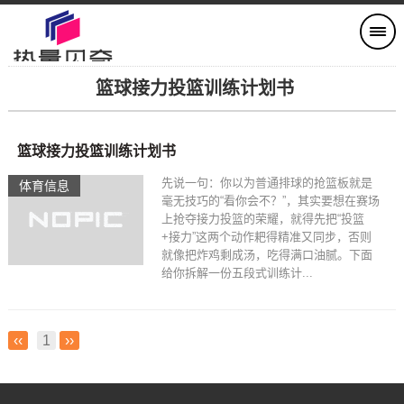
篮球接力投篮训练计划书
篮球接力投篮训练计划书
先说一句：你以为普通排球的抢篮板就是
体育信息
毫无技巧的“看你会不？”，其实要想在赛场
上抢夺接力投篮的荣耀，就得先把“投篮
+接力”这两个动作耙得精准又同步，否则
就像把炸鸡剩成汤，吃得满口油腻。下面
给你拆解一份五段式训练计...
‹‹
1
››