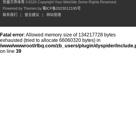
热量贝奇体育
©
2026 Copyright Your WebSite.Some Rights Reserved.
Powered by Themes by
蜀ICP备2023012195号
联系我们
|
留言建议
|
网站管理
Fatal error
: Allowed memory size of 134217728 bytes
exhausted (tried to allocate 66060320 bytes) in
/www/wwwroot/rlbq.com/zb_users/plugin/dyspider/include
on line
39