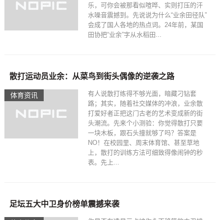
乐，可你会被那看似喧哗、实则打压的汗
水噪音震撼到。先说说为什么“业余田径队”
会成了国人各地的热点词。24年前，某国
田协把“业余”字从水稻田...
散打运动员业余：从菜鸟到街头偶像的逆袭之路
有人说散打练得不够光面，暗藏刁钻套
体育资讯
路；其实，随着社交媒体的冲浪，业余散
打爱好者正把这门古老的艺术变成新的街
头潮流。先来个小测验：你觉得散打只要
一块木板，跟石头撞就够了吗？答案是
NO！在校园里、周末体育馆、甚至草地
上，散打的训练方法可细致得像闹钟的秒
表。先上...
足坛五大中卫身价榜单震撼来袭