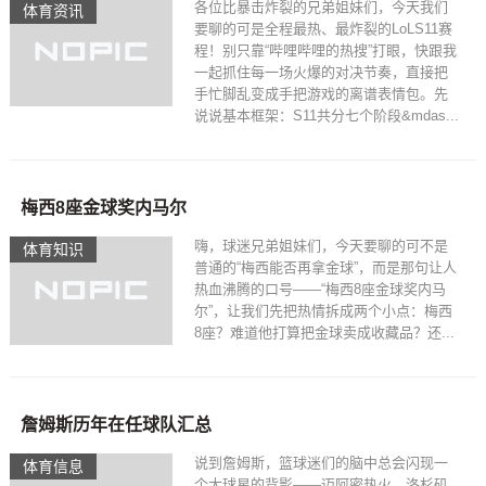
各位比暴击炸裂的兄弟姐妹们，今天我们
体育资讯
要聊的可是全程最热、最炸裂的LoLS11赛
程！别只靠“哔哩哔哩的热搜”打眼，快跟我
一起抓住每一场火爆的对决节奏，直接把
手忙脚乱变成手把游戏的离谱表情包。先
说说基本框架：S11共分七个阶段&mdas...
梅西8座金球奖内马尔
嗨，球迷兄弟姐妹们，今天要聊的可不是
体育知识
普通的“梅西能否再拿金球”，而是那句让人
热血沸腾的口号——“梅西8座金球奖内马
尔”，让我们先把热情拆成两个小点：梅西
8座？难道他打算把金球卖成收藏品？还...
詹姆斯历年在任球队汇总
说到詹姆斯，篮球迷们的脑中总会闪现一
体育信息
个大球星的背影——迈阿密热火、洛杉矶