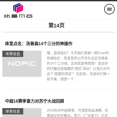
第14页
库里点名：汤普森14个三分的神操作
嘿，篮球迷们！今天咱们来聊一聊Sven的
体育信息
热辣抬杠：库里竟然公开评头论足汤普森
的14个三分球，这到底是啥情景？是友好
的打趣还是暗藏的“摁杠”演出？让我们点开
这个“甜蜜的项目”！先别坐，先给你们弹一
段节奏。想想一个...
中超18赛季富力对苏宁大战回顾
2018年的中超赛季，可谓是热血沸腾、红
体育信息
黄绿交织的舞台。富力（广州富力）与苏