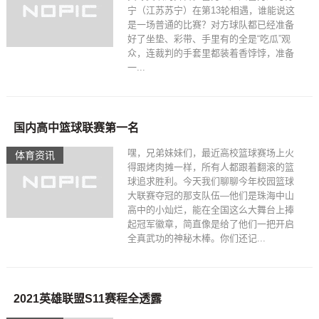
宁（江苏苏宁）在第13轮相遇，谁能说这
是一场普通的比赛？对方球队都已经准备
好了坐垫、彩带、手里有的全是“吃瓜”观
众，连裁判的手套里都装着香饽饽，准备
一...
国内高中篮球联赛第一名
嘿，兄弟妹妹们，最近高校篮球赛场上火
体育资讯
得跟烤肉摊一样，所有人都跟着翻滚的篮
球追求胜利。今天我们聊聊今年校园篮球
大联赛夺冠的那支队伍—他们是珠海中山
高中的小灿烂，能在全国这么大舞台上捧
起冠军徽章，简直像是给了他们一把开启
全真武功的神秘木棒。你们还记...
2021英雄联盟S11赛程全透露