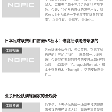
湖人、克里夫兰骑士三块金色地毯不见不
散。今天，我们从自媒体的眼光出发，对
这位大B全力解析一下他在不同球队的“星
座”，以最生动、最搞笑、最净化...
日本足球联赛山口雷诺VS枥木：谁能把球踢进夸张的笑点？
各位球迷小伙伴们，炎炎夏日，别忘了给
体育知识
自己的世界加点“绿”——就是那一片绿茵
场！今天我们要聊的可是两支日本J联赛的
劲旅：山口雷诺（YamaguchiRennais）和
本土强队枥木（Tochigi）。这两支球队最
近...
业余田径队训练国家的全趋势
你不信，今天给你拆解一场毫无技巧但满
体育资讯
满省钱的田径训练大戏，现场无声背景音