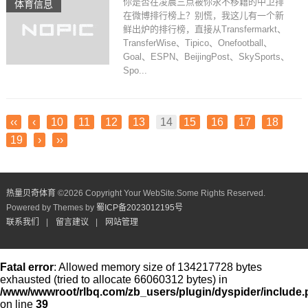
你是否在凌晨三点被你永不移籍的中卫排
体育信息
在微博排行榜上？别慌，我这儿有一个新
鲜出炉的排行榜，直接从Transfermarkt、
TransferWise、Tipico、Onefootball、
Goal、ESPN、BeijingPost、SkySports、
Spo...
‹‹
‹
10
11
12
13
14
15
16
17
18
19
›
››
热量贝奇体育
©
2026 Copyright Your WebSite.Some Rights Reserved.
Powered by Themes by
蜀ICP备2023012195号
联系我们
|
留言建议
|
网站管理
Fatal error
: Allowed memory size of 134217728 bytes
exhausted (tried to allocate 66060312 bytes) in
/www/wwwroot/rlbq.com/zb_users/plugin/dyspider/include
on line
39