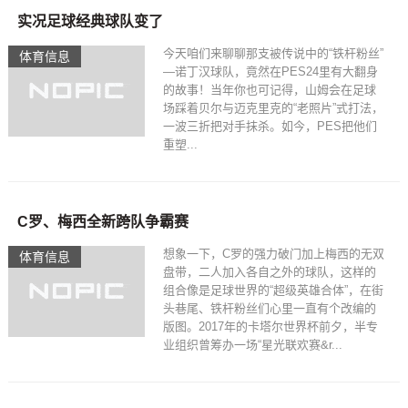
实况足球经典球队变了
今天咱们来聊聊那支被传说中的“铁杆粉丝”
体育信息
—诺丁汉球队，竟然在PES24里有大翻身
的故事！当年你也可记得，山姆会在足球
场踩着贝尔与迈克里克的“老照片”式打法，
一波三折把对手抹杀。如今，PES把他们
重塑...
C罗、梅西全新跨队争霸赛
想象一下，C罗的强力破门加上梅西的无双
体育信息
盘带，二人加入各自之外的球队，这样的
组合像是足球世界的“超级英雄合体”，在街
头巷尾、铁杆粉丝们心里一直有个改编的
版图。2017年的卡塔尔世界杯前夕，半专
业组织曾筹办一场“星光联欢赛&r...