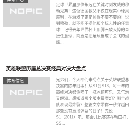
足球世界里那位永远在关键时刻发威的穆
勒兄弟！这位德国教父不仅在现实中球风
犀利，在游戏里更是帅得不要不要的！说
到穆勒，就不能不提他那个标志性的任意
球！记得去年世界杯上那脚石破天惊的直
接任意球，简直是把足球当成了会飞的蝴
蝶...
英雄联盟历届总决赛经典对决大盘点
兄弟们，今天咱们来唠点关于英雄联盟总
体育信息
决赛的陈年旧事！从S1到S13，每一年的
巅峰对决都像喝了一瓶冰镇可乐，又气泡
又解渴。想知道哪个版本最魔幻？哪个战
队表现最炸裂？整篇文章带你一秒穿越回
那些没有直播弹幕的日子！先说
S1（2011）吧，那会儿比赛还在韩国打，
SS...