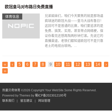
欧冠皇马对布路日免费直播
兄弟姐妹们，咱们今天聚焦的就是那场逼
体育信息
疯球迷的欧冠大战——皇马大战布鲁日！
这回可不是普通的比赛，咱们要追求的是
免费、搞笑、实用，甚至带点网络梗，保
证你看完还想再掏两秒钟打滚。先说它的
直播渠道，老铁们都知道欧冠可不是只靠
老土的电视台唢呐。...
‹‹
‹
5
6
7
8
9
10
11
12
13
14
›
››
热量贝奇体育
©
2026 Copyright Your WebSite.Some Rights Reserved.
Powered by Themes by
蜀ICP备2023012195号
联系我们
|
留言建议
|
网站管理