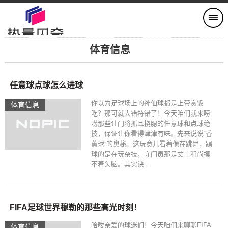
体育信息
任意球点球怎么进球
你以为足球场上的神仙球都是上帝赏饭
体育信息
吃？那可就大错特错了！今天咱们就来唠
唠那些让门将抓耳挠腮的任意球和点球绝
技，保证让你看得津津有味。先来说说“香
蕉球”的奥秘。这玩意儿看着像在跳舞，踢
球的是在玩杂技，守门员那是丈二和尚摸
不着头脑。其实诀...
FIFA足球世界穆勒的那些高光时刻！
哈喽亲爱的球迷们！今天咱们来聊聊FIFA
体育信息