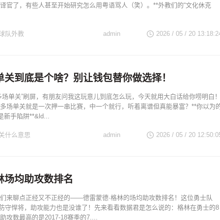
译官了，有些人甚至开始研究怎么用粤语骂人（笑）。**外教们的“文化休克
球队外教
admin
2026 / 05 / 20 13:18:2
单关到底是个啥？别让钱包替你做选择！
多场单关”刷屏，有朋友问我这玩意儿到底怎么玩，今天就用大白话给你唠明白
多场单关就是一次押一串比赛，中一个就行，听着离谱但真能暴富？**你以为
新手陷阱**&ld...
关什么意思
admin
2026 / 05 / 20 12:50:0
林场均助攻数排名
们来聊点正经又不正经的——德雷蒙德·格林的场均助攻数排名！这位勇士队
仅防守悍将，助攻能力也是没谁了！先来看看数据君是怎么说的：格林在勇士的8
数最高的是2017-18赛季的7....