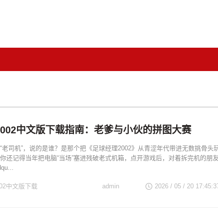
2002中文版下载指南：老爹与小伙的拼图大赛
“老司机”，说的是谁？是那个把《足球经理2002》从青涩年代带进无数挑骨头
你还记得当年把电脑“当场”塞进残破老式机箱，点开游戏后，对着拆完机的朋
u...
02中文版下载
admin
2026 / 05 / 20 17:45:3