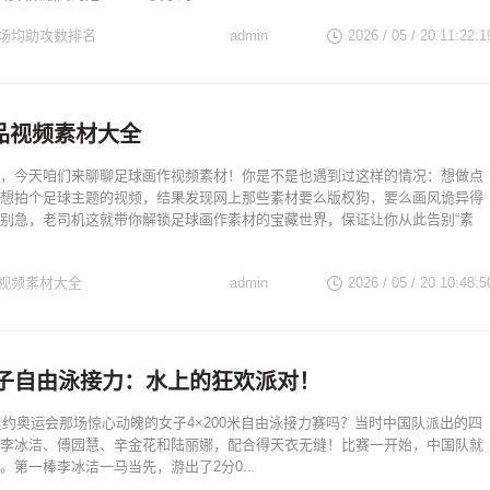
场均助攻数排名
admin
2026 / 05 / 20 11:22:1
品视频素材大全
，今天咱们来聊聊足球画作视频素材！你是不是也遇到过这样的情况：想做点
想拍个足球主题的视频，结果发现网上那些素材要么版权狗，要么画风诡异得
别急，老司机这就带你解锁足球画作素材的宝藏世界，保证让你从此告别“素
视频素材大全
admin
2026 / 05 / 20 10:48:5
年女子自由泳接力：水上的狂欢派对！
年里约奥运会那场惊心动魄的女子4×200米自由泳接力赛吗？当时中国队派出的四
李冰洁、傅园慧、辛金花和陆丽娜，配合得天衣无缝！比赛一开始，中国队就
。第一棒李冰洁一马当先，游出了2分0...