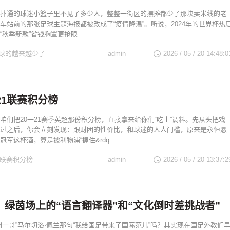
扑通的球迷小篮子里不见了多少人，整整一街区的摆摊都少了那块卖米线的老
车站前的那张足球主题海报都被改成了“疫情降温”。听说，2024年的世界杯热
秋季新款”省钱胸罩更抢眼...
球的越来越少了
admin
2026 / 05 / 20 14:48:0
21联赛积分榜
咱们把20一21赛季英超那份积分榜，直接拿来给你们“吃土”调料。先从头把戏
过之后，你会立刻发现：跟财团的性价比，和球迷的人人门槛，原来是永恒悬
军这杯酒，算是被利物浦“握住&rdq...
1联赛积分榜
admin
2026 / 05 / 20 13:37:2
：绿茵场上的“语言翻译器”和“文化倒时差挑战者”
洲一哥”马尔切洛·佩兰那句“我给国足带来了国际范儿”吗？其实现在国足外教们