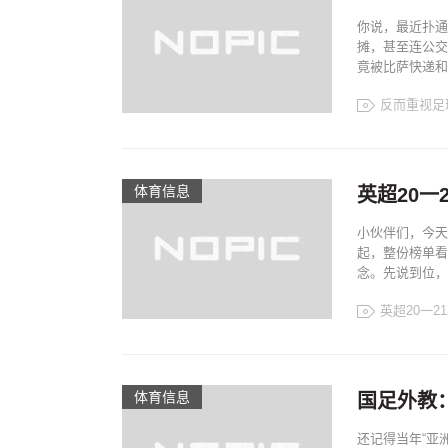
你说，最近扑通
摊，甚至连公交
竟被比萨快递和“
反而重视足
体育信息
英超20一
小伙伴们，今天
起，整份榜单看
念。先说到位，冠
英超20一2
体育信息
国足外教
还记得当年“亚