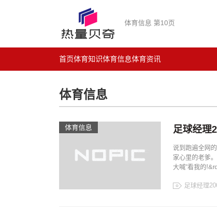
体育信息 第10页
首页
体育知识
体育信息
体育资讯
体育信息
体育信息
足球经理
说到跑遍全网的
家心里的老爹。
大喊“看我的!&rdq
足球经理20