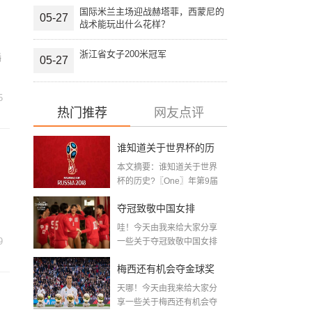
国际米兰主场迎战赫塔菲，西蒙尼的
05-27
战术能玩出什么花样？
浙江省女子200米冠军
播
05-27
5
热门推荐
网友点评
谁知道关于世界杯的历
本文摘要：谁知道关于世界
史 「十二月四号世界杯
杯的历史?〖One〗年第9届
世界杯赛—主办...
比赛时间」
夺冠致敬中国女排
哇！今天由我来给大家分享
〖2020关于电影 夺冠 观
9
一些关于夺冠致敬中国女排
〖2020关于电影...
后感心得体会范文精选5
梅西还有机会夺金球奖
篇〗
天哪！今天由我来给大家分
〖梅老七什么梗〗
享一些关于梅西还有机会夺