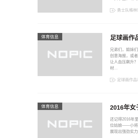
勇士队格林
体育信息
足球画作
兄弟们，姐妹们
创意海报，或者
让人血压飙升？
材...
足球画作品
体育信息
2016
还记得2016
位姑娘——小将
展现出强劲实力