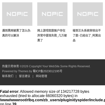
遇到黑网被黑了怎么办.
网上游戏取款账户存在
碰到王头系统审核出不
真的可以解决
异常中提现失败_几万被
了款~已经出了_阿莫出
黑了
品
热量贝奇体育
©
2026 Copyright Your WebSite.Some Rights Reserved.
Powered by Themes by
蜀ICP备2023012195号
联系我们
|
留言建议
|
网站管理
Fatal error
: Allowed memory size of 134217728 bytes
exhausted (tried to allocate 66060320 bytes) in
/www/wwwroot/rlbq.com/zb_users/plugin/dyspider/include
on line
39