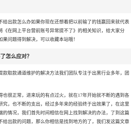
不给出款怎么办如果你现在还想着把以前输了的钱赢回来就代表
将《在网上平台营前账号异常提不了》的相关知识，给大家分
如果问题得到解决，可以收藏本站哦！
不了怎么应对？
提款取款通道维护的解决方法我们团队专注于出黑行业多年，团
得也很正常，进来玩的有点过火，就在17年开始就不断的遇到各
研究，也不断的支出，经过多年来的经验终于出效果了，在这里
端的情况，我们首先时间相信在网上找到解决的办法，了到这篇
不给出款的问题，那么你相信是找到地方的了，我们发这篇文章