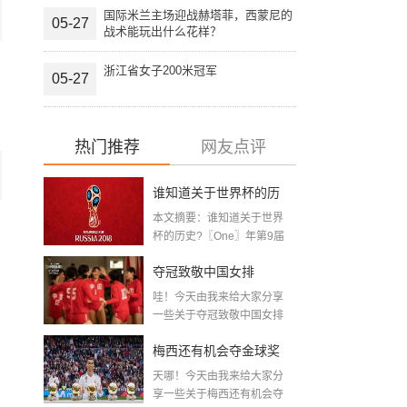
国际米兰主场迎战赫塔菲，西蒙尼的
05-27
战术能玩出什么花样？
浙江省女子200米冠军
05-27
热门推荐
网友点评
谁知道关于世界杯的历
本文摘要：谁知道关于世界
史 「十二月四号世界杯
杯的历史?〖One〗年第9届
世界杯赛—主办...
比赛时间」
夺冠致敬中国女排
哇！今天由我来给大家分享
〖2020关于电影 夺冠 观
一些关于夺冠致敬中国女排
〖2020关于电影...
后感心得体会范文精选5
梅西还有机会夺金球奖
篇〗
天哪！今天由我来给大家分
〖梅老七什么梗〗
享一些关于梅西还有机会夺