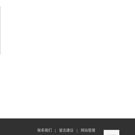
联系我们
|
留言建议
|
网站管理