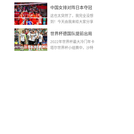
金球奖〖梅老七什么梗...
中国女排对阵日本夺冠
这也太突然了，我完全没想
了吗〖中国女排3 0复仇
到！今天由我来给大家分享
一些关于中国女排对阵...
日本夺冠是哪一年〗
世界杯德国队提前出局
2022年世界杯最大冷门年卡
吗,2018年世界杯德国战
塔尔世界杯小组赛中，沙特
队2...
绩