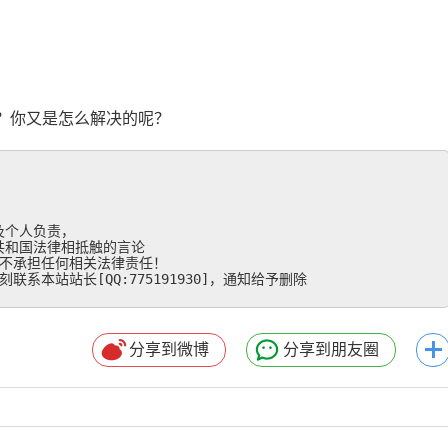
！
？你又是怎么解决的呢？
个人负责，

和国法律相抵触的言论

不承担任何相关法律责任！

系本站站长[QQ:775191930]，通知给予删除
分享到微博
分享到朋友圈