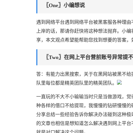
〖One〗小编想说
遇到网络平台遇到网络平台被黑客服各种理由
上岸的话，那请你赶快将这种想法抛弃。小编
享，本文观点希望能帮助您找到想要的答案，
〖Two〗在网上平台营前账号异常提
答：有能力出黑搜索，关于在黑网站被黑不给
队里每位都是精英团队里的精英团队。
一直玩的不大不小输输当时只是当做游戏，觉
种各样的借口不给提现，我慢慢的钻研慢慢的
分享总结一些经验告诉你解决办法碰到这种极
的文章也相信是想知道怎么解决遇到网上平台
就是对口解决这个问题。