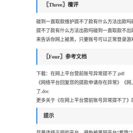
〖Three〗檀评
碰到一直取款维护提不了款有什么方法出款吗
提不了款有什么方法出款吗碰到一直取款不出
来告诉你网上被黑，只要账号可以正常登录游
〖Four〗参考文档
下载：在网上平台营前账号异常提不了.pdf
《网络平台回复您的提款申请存在异常》《网
了.doc
更多关于《在网上平台营前账号异常提不了》的文
提示
尽量选择正规的平台，避免被黑网平台“套路”