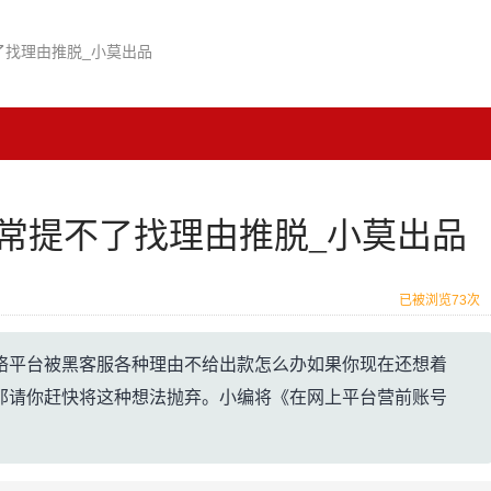
了找理由推脱_小莫出品
常提不了找理由推脱_小莫出品
已被浏览73次
络平台被黑客服各种理由不给出款怎么办如果你现在还想着
那请你赶快将这种想法抛弃。小编将《在网上平台营前账号