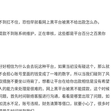
不到扛不住，恐怕早就看网上黑平台被黑不给出款怎么办。
提款不到账系统维护，正在审核，这些都是平台百分之百黑你
好好相信为什么会去玩这种平台，如果当初没有碰这个，那么就
不会担心账号里面的钱变成了一堆的数字，所以当我们碰到了风
取措施不要坐以待毙了，想着让平台在给你出款相信是没有希望
人的能力来处理是很难的，网上黑平台被黑不能提款，这个时候
问题，首先时间联络客服进行沟通，看看是哪里出现了问题，如
如流水不足，账号违规，财务清算等借口，就要小心了，很多时