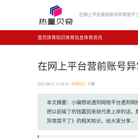
在网上平台营前账号异常提不
首页
体育知识
体育信息
体育资讯
在网上平台营前账号异
2025-08-11 15:29:35
法律知识
小莫
本文摘要：小编想说遇到网络平台遇到网
把以前输了的钱赢回来就代表上岸的话，
异常提不了》的相关知识，给大家分享...