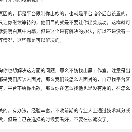
须首先时间找到我们。
原因的，都是平台限制你出款的，也就是平台暗帝后台设置的，
只让你继续等待的，他们目的就是不要让你出款成功，这样就可
就要明白其中内幕，但是这个是有解决的办法，所以不是没有一
等情况，这些都是可以解决的。
询你也想解决这方面的问题，那么不妨找出黑工作室，注意是出
都是我们应该去面对，那么我们该怎么去面对的，自己找平台客
有，平台不给你出款，那么你在怎么找他也是没有用的，在怎么
关的，有办法，经验丰富，不收前期的专业人士通过技术臧分或
做，但是自己在选择的时候要看好，不要在被谝次了。