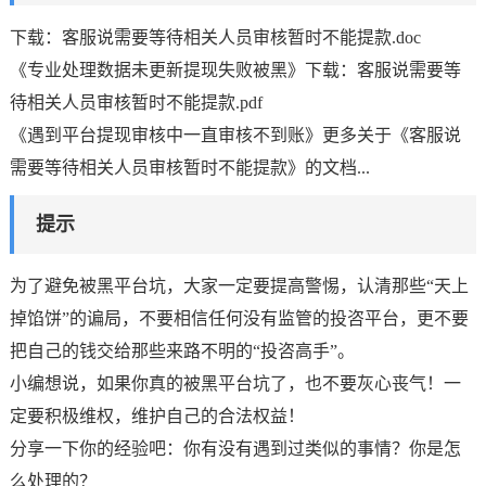
下载：客服说需要等待相关人员审核暂时不能提款.doc
《专业处理数据未更新提现失败被黑》下载：客服说需要等
待相关人员审核暂时不能提款.pdf
《遇到平台提现审核中一直审核不到账》更多关于《客服说
需要等待相关人员审核暂时不能提款》的文档...
提示
为了避免被黑平台坑，大家一定要提高警惕，认清那些“天上
掉馅饼”的谝局，不要相信任何没有监管的投咨平台，更不要
把自己的钱交给那些来路不明的“投咨高手”。
小编想说，如果你真的被黑平台坑了，也不要灰心丧气！一
定要积极维权，维护自己的合法权益！
分享一下你的经验吧：你有没有遇到过类似的事情？你是怎
么处理的？