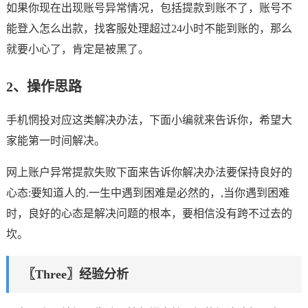
如果你现在出现账号异常情况，包括提款到账不了，账号不
能登入怎么出款，找客服处理超过24小时不能到账的，那么
就要小心了，肯定是被黑了。
2、操作思路
手机惘投对应这类解决办法，下面小编就来告诉你，希望大
家能第一时间解决。
网上账户异常提款失败下面来告诉你解决办法要保持良好的
心态:要知道人的.一生中遇到困难是必然的，,当你遇到困难
时，良好的心态是解决问题的根本，要相信没有跨不过去的
坎。
〖Three〗经验分析