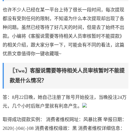
也许不少人已经在某一平台上待了很长一段时间，每次提现
都没有受到任何的限制，不知道为什么本次提现却出现了各
种问题。虽然已经等待了好几天的时间，但是去了始终不出
款。小编将《客服说需要等待相关人员审核暂时不能提款》
的相关介绍，跟大家分享一下，可能会有不同的看法，这篇
优质文章值得你一键收藏哦~
〖Two〗客服说需要等待相关人员审核暂时不能提
款是什么情况？
答：8月22日晚，她自己注册了账号开始投注，当晚投注24万
元，几个小时后账户里就有利息产生。
取得成功提款实例： 消费者维权网址：风暴比赛 举报日期：
2020{-}04{-}08 消费者维权缘故：黑 消费者维权详细信息：