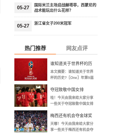
国际米兰主场迎战赫塔菲，西蒙尼的
05-27
战术能玩出什么花样？
浙江省女子200米冠军
05-27
热门推荐
网友点评
谁知道关于世界杯的历
本文摘要：谁知道关于世界
史 「十二月四号世界杯
杯的历史?〖One〗年第9届
世界杯赛—主办...
比赛时间」
夺冠致敬中国女排
哇！今天由我来给大家分享
〖2020关于电影 夺冠 观
一些关于夺冠致敬中国女排
〖2020关于电影...
后感心得体会范文精选5
梅西还有机会夺金球奖
篇〗
天哪！今天由我来给大家分
〖梅老七什么梗〗
享一些关于梅西还有机会夺