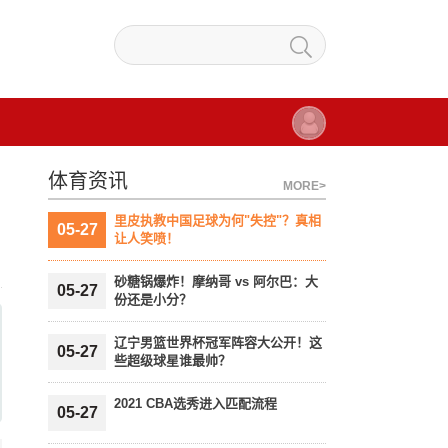
体育资讯
MORE>
里皮执教中国足球为何"失控"？真相
05-27
让人笑喷！
砂糖锅爆炸！摩纳哥 vs 阿尔巴：大
05-27
份还是小分？
辽宁男篮世界杯冠军阵容大公开！这
05-27
些超级球星谁最帅？
2021 CBA选秀进入匹配流程
05-27