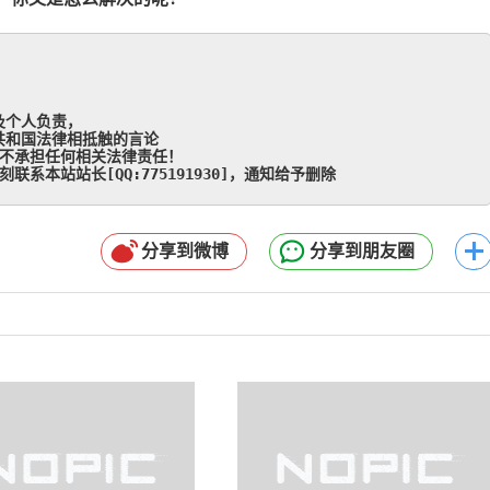
个人负责，

和国法律相抵触的言论

不承担任何相关法律责任！

系本站站长[QQ:775191930]，通知给予删除
分享到微博
分享到朋友圈