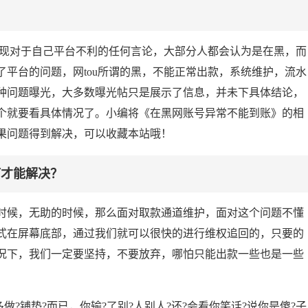
出现对于自己平台不利的任何言论，大部分人都会认为是在黑，而
平台的问题，网tou所谓的黑，不能正常出款，系统维护，流水
种问题曝光，大多数曝光帖只是展示了信息，并未下具体结论，
个就要看具体情况了。小编将《在黑网账号异常不能到账》的相
果问题得到解决，可以收藏本站哦！
何才能解决？
时候，无助的时候，那么面对取款通道维护，面对这个问题不懂
式在屏幕底部，通过我们就可以很快的进行维权追回的，只要的
况下，我们一定要坚持，不要放弃，哪怕只能出款一些也是一些
做?铺垫?而已，你输?了别?人别人?还?会看你笑话?说你是傻?子