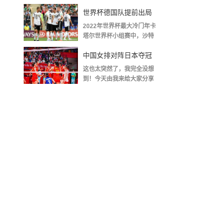
金球奖〖梅老七什么梗...
世界杯德国队提前出局
2022年世界杯最大冷门年卡
吗,2018年世界杯德国战
塔尔世界杯小组赛中，沙特
队2...
绩
中国女排对阵日本夺冠
这也太突然了，我完全没想
了吗〖中国女排3 0复仇
到！今天由我来给大家分享
一些关于中国女排对阵...
日本夺冠是哪一年〗