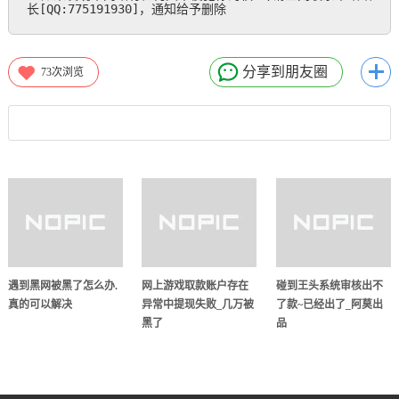
长[QQ:775191930]，通知给予删除
分享到朋友圈
73
次浏览
遇到黑网被黑了怎么办.
网上游戏取款账户存在
碰到王头系统审核出不
真的可以解决
异常中提现失败_几万被
了款~已经出了_阿莫出
黑了
品