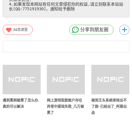
4.如果发现本网站有任何文章侵犯你的权益,请立刻联系本站站
长[QQ:775191930]，通知给予删除
分享到朋友圈
84
次浏览
遇到黑网被黑了怎么办.
网上游戏取款账户存在
碰到王头系统审核出不
真的可以解决
异常中提现失败_几万被
了款~已经出了_阿莫出
黑了
品