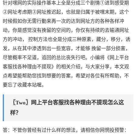
针对嘿网的实际操作基本上全是分成三个剧情①进到感受期
②网址考虑期③网址推迟起，也就是归属于被嘿末期，这个
时候假如你无需行動来再一次的达到网址方的各种各样冲
动，你是感觉沒有挽留的空间的，你仅有持续的去输通网址
方的冲动， 控制方法也全是分成三种原素，藏分，移分，诱
发，从在其中渗透到出一些宽容，才能够 挽留一部分损害，
尽管概率不足道，追回的总比丧失行吧。小编将《网上平台
客服找各种理由不提现》的相关介绍，与大家分享，本文观
点希望能帮助您找到想要的答案，希望对各位有所帮助，不
要忘了收藏本站喔。
〖Two〗网上平台客服找各种理由不提现怎么这
样？
答：不管你曾经有过什么样的想法，请相信你网惘投预警：