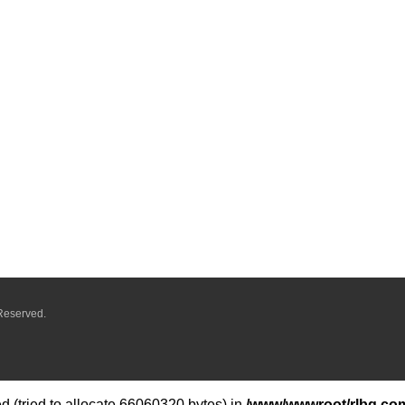
Reserved.
 (tried to allocate 66060320 bytes) in
/www/wwwroot/rlbq.com