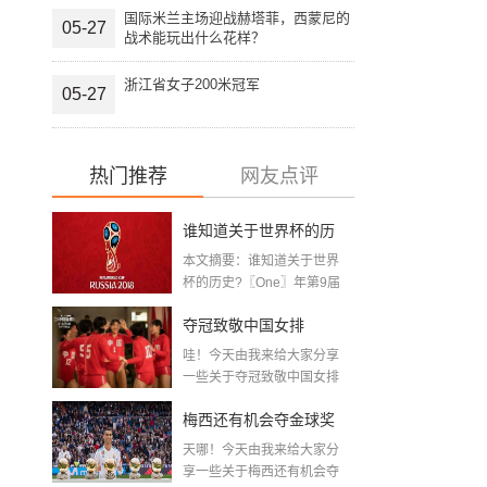
国际米兰主场迎战赫塔菲，西蒙尼的
05-27
战术能玩出什么花样？
浙江省女子200米冠军
05-27
热门推荐
网友点评
谁知道关于世界杯的历
本文摘要：谁知道关于世界
史 「十二月四号世界杯
杯的历史?〖One〗年第9届
世界杯赛—主办...
比赛时间」
夺冠致敬中国女排
哇！今天由我来给大家分享
〖2020关于电影 夺冠 观
一些关于夺冠致敬中国女排
〖2020关于电影...
后感心得体会范文精选5
梅西还有机会夺金球奖
篇〗
天哪！今天由我来给大家分
〖梅老七什么梗〗
享一些关于梅西还有机会夺