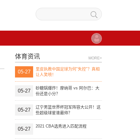
体育资讯
MORE>
里皮执教中国足球为何"失控"？真相
05-27
让人笑喷！
砂糖锅爆炸！摩纳哥 vs 阿尔巴：大
05-27
份还是小分？
辽宁男篮世界杯冠军阵容大公开！这
05-27
些超级球星谁最帅？
2021 CBA选秀进入匹配流程
05-27