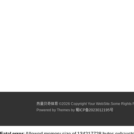
热量贝奇体育
©
2026 Copyright Your WebSite.Some Rights 
Powered by Themes by
蜀ICP备2023012195号
Fatal error
: Allowed memory size of 134217728 bytes exhausted