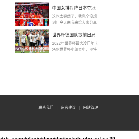
金球奖〖梅老七什么梗...
中国女排对阵日本夺冠
这也太突然了，我完全没想
了吗〖中国女排3 0复仇
到！今天由我来给大家分享
一些关于中国女排对阵...
日本夺冠是哪一年〗
世界杯德国队提前出局
2022年世界杯最大冷门年卡
吗,2018年世界杯德国战
塔尔世界杯小组赛中，沙特
队2...
绩
联系我们
|
留言建议
|
网站管理
/zb_users/plugin/dyspider/include.php
on line
39