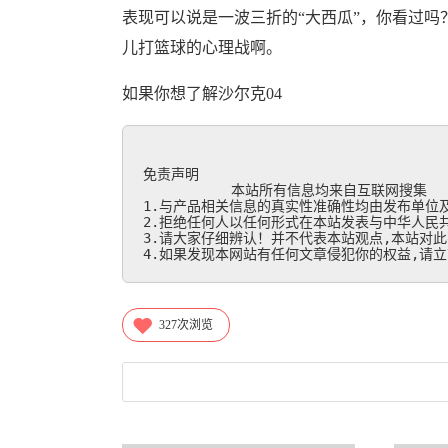
表现可以说是一波三折的“大西瓜”，你看过吗
儿打篮球的心理战啊。
如果你想了解沙尔克04
免责声明

           本站所有信息均来自互联网搜集

1.与产品相关信息的真实性准确性均由发布单位及
2.拒绝任何人以任何形式在本站发表与中华人民共
3.请大家仔细辨认！并不代表本站观点,本站对此
4.如果发现本网站有任何文章侵犯你的权益,请立刻联
327
次浏览