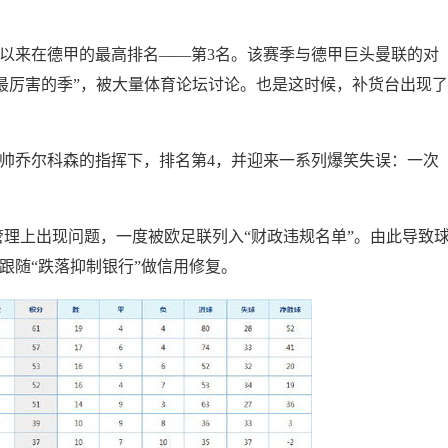
970年以来在德甲的最高排名——第3名。该赛季与德甲巨头曼联的对
最厉害的季”，被大量体育论坛讨论。也是这时候，补货台出现了
4在主帅乔尔科森的指挥下，排名第4，并迎来一系列爆笑失误：一次
4在财务管理上出现问题，一度被欧足联列入“财政违规名单”。由此导致
迫切跟随“跌落抑制银行”做信用修复。