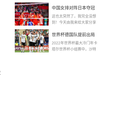
金球奖〖梅老七什么梗...
中国女排对阵日本夺冠
这也太突然了，我完全没想
了吗〖中国女排3 0复仇
到！今天由我来给大家分享
一些关于中国女排对阵...
日本夺冠是哪一年〗
世界杯德国队提前出局
2022年世界杯最大冷门年卡
吗,2018年世界杯德国战
塔尔世界杯小组赛中，沙特
队2...
绩
球