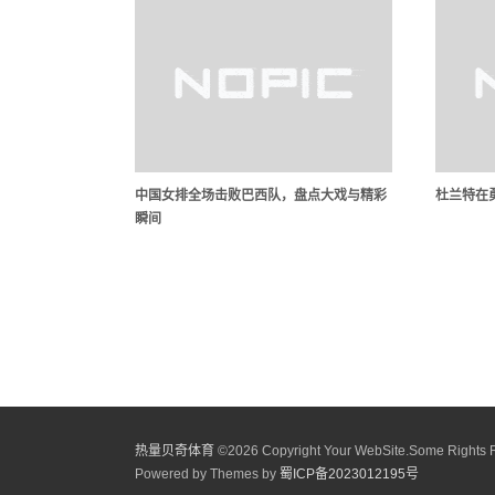
中国女排全场击败巴西队，盘点大戏与精彩
杜兰特在
瞬间
热量贝奇体育
©
2026 Copyright Your WebSite.Some Rights 
Powered by Themes by
蜀ICP备2023012195号