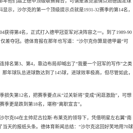
年，那年他们踏上德甲顶级联赛舞台，可谓是滚烫激情点燃德国足球
示，沙尔克的第一个顶级提示点就是1931-32赛季的第14名，
克04获得第4名，正式打入德甲冠亚军对决阵容之一。到了1989-90
仅差夺冠。德体育报在那年也写道：“沙尔克你算是德甲最“可
季接连排名第3、第4，靠边布局却喊出了“我要一个冠军的写作”之类
，那年球队总进球数达到了145球，进球效率极高，但尽管如此，
5赛季损失第12名，把赛季要点从“过关斩将”变成“闲逛激励”，可想
8赛季更是跌到第18名，堪称“离职宣言”。
季，沙尔克04在主帅尼古拉斯·布莱克的领导下，凭借明星左右翼“南
了当天的报纸头条。德体育新闻总结：“沙尔克这回好笑地用70球