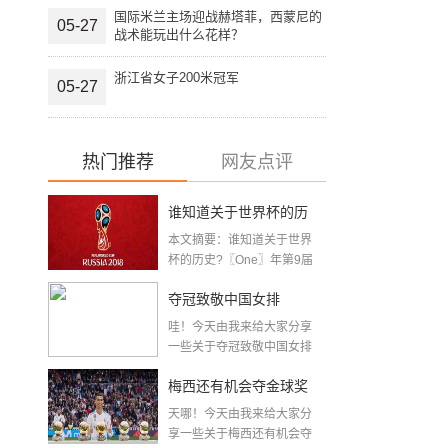
国际米兰主场迎战赫塔菲，西蒙尼的
05-27
战术能玩出什么花样？
浙江省女子200米冠军
05-27
热门推荐
网友点评
谁知道关于世界杯的历
本文摘要：谁知道关于世界
史 「十二月四号世界杯
杯的历史?〖One〗年第9届
世界杯赛—主办...
比赛时间」
夺冠致敬中国女排
哇！今天由我来给大家分享
〖2020关于电影 夺冠 观
一些关于夺冠致敬中国女排
〖2020关于电影...
后感心得体会范文精选5
梅西还有机会夺金球奖
篇〗
天哪！今天由我来给大家分
〖梅老七什么梗〗
享一些关于梅西还有机会夺