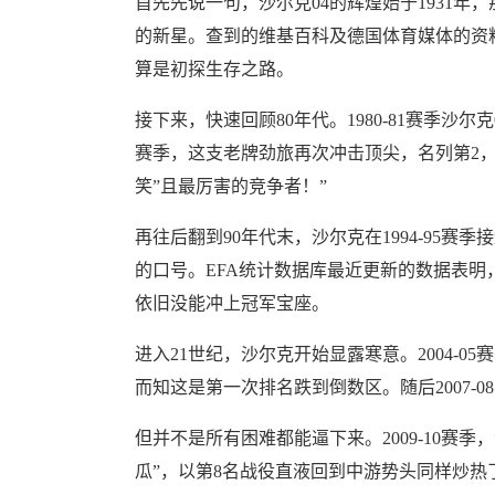
首先先说一句，沙尔克04的辉煌始于1931
的新星。查到的维基百科及德国体育媒体的资料显
算是初探生存之路。
接下来，快速回顾80年代。1980-81赛季沙尔
赛季，这支老牌劲旅再次冲击顶尖，名列第2，
笑”且最厉害的竞争者！”
再往后翻到90年代末，沙尔克在1994-95赛
的口号。EFA统计数据库最近更新的数据表明
依旧没能冲上冠军宝座。
进入21世纪，沙尔克开始显露寒意。2004-0
而知这是第一次排名跌到倒数区。随后2007-0
但并不是所有困难都能逼下来。2009-10赛
瓜”，以第8名战役直液回到中游势头同样炒热