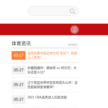
体育资讯
MORE>
里皮执教中国足球为何"失控"？真相
05-27
让人笑喷！
砂糖锅爆炸！摩纳哥 vs 阿尔巴：大
05-27
份还是小分？
辽宁男篮世界杯冠军阵容大公开！这
05-27
些超级球星谁最帅？
2021 CBA选秀进入匹配流程
05-27