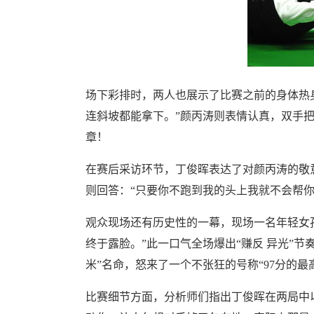
场下彩排时，两人也展示了比赛之前的身体热
连斜坡都能拿下。”颜丙涛则表情认真，双手把
章！
在赛后采访环节，丁俊晖表达了对颜丙涛的敬
则回答：“只要你不跑到我的头上我就不会帮你
观众现场还有历史性的一幕，现场一名年轻女
终于露脸。”此一口气全场爆出“赚反 异光”节
米”名命，怒来了一个不张狂的号称“97分的最
比赛细节方面，分析师们指出丁俊晖在两局中