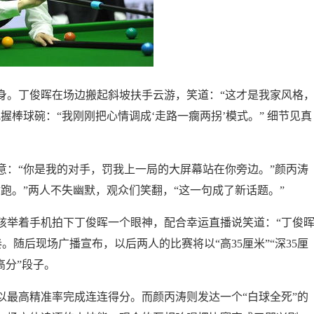
身。丁俊晖在场边搬起斜坡扶手云游，笑道：“这才是我家风格
握棒球碗：“我刚刚把心情调成‘走路一瘸两拐’模式。” 细节见真
意：“你是我的对手，罚我上一局的大屏幕站在你旁边。”颜丙涛
跑。”两人不失幽默，观众们笑翻，“这一句成了新话题。”
孩举着手机拍下丁俊晖一个眼神，配合幸运直播说笑道：“丁俊
奏。随后现场广播宣布，以后两人的比赛将以“高35厘米”“深35厘
高分”段子。
以最高精准率完成连连得分。而颜丙涛则发达一个“白球全死”的