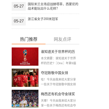
金
国际米兰主场迎战赫塔菲，西蒙尼的
05-27
战术能玩出什么花样？
浙江省女子200米冠军
05-27
热门推荐
网友点评
谁知道关于世界杯的历
本文摘要：谁知道关于世界
史 「十二月四号世界杯
杯的历史?〖One〗年第9届
世界杯赛—主办...
比赛时间」
夺冠致敬中国女排
哇！今天由我来给大家分享
〖2020关于电影 夺冠 观
一些关于夺冠致敬中国女排
〖2020关于电影...
后感心得体会范文精选5
梅西还有机会夺金球奖
篇〗
天哪！今天由我来给大家分
〖梅老七什么梗〗
享一些关于梅西还有机会夺