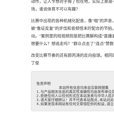
动作，让人乍想对手掉了包在地，实际上那是
场，谁说体育不可以有趣？
比赛中出现的各种机械化配音，像“啪”的声
被“象征反复”的步伐和音频怪末咛配合的节拍
动。”案例里的短视频则是把比赛解构成“直播
想要什么？想逃走吗？”群众点击了“连点”赞
改变比赛节奏的还有颜丙涛的反向投球。相同
丁俊
免责声明

           本站所有信息均来自互联网搜集

1.与产品相关信息的真实性准确性均由发布单位及
2.拒绝任何人以任何形式在本站发表与中华人民共
3.请大家仔细辨认！并不代表本站观点,本站对此
4.如果发现本网站有任何文章侵犯你的权益,请立刻联