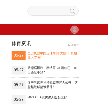
体育资讯
MORE>
里皮执教中国足球为何"失控"？真相
05-27
让人笑喷！
砂糖锅爆炸！摩纳哥 vs 阿尔巴：大
05-27
份还是小分？
辽宁男篮世界杯冠军阵容大公开！这
05-27
些超级球星谁最帅？
灯
。
2021 CBA选秀进入匹配流程
05-27