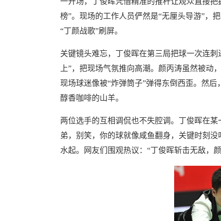
一开场，丁俊晖凭借精准的推杆让观众直接把
榜”。现场的工作人员俨然是“无厘头导游”，
“丁颜战歌”刷屏。
关键镜头难忘，丁俊晖在第三局把球一次连刺进
上”，把现场气氛推向高潮。颜丙涛虽然被动，
现场球迷像被“炸弹筒子”弹得东倒西歪。然
醇香咖啡的山羊。
两位选手的互相调侃也不失腔调。丁俊晖在某一
弟，别笑，你的球就像咸鱼翻身，关键时刻没吃
水起。网友们围观热议：“丁俊晖斩击无敌，颜丙