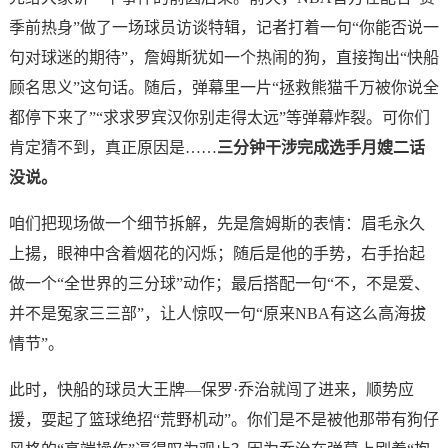
季前热身”做了一场球员访谈特辑，记者打着一句“你能否说一
句对球迷的期待”，詹姆斯犹如一个热闹的狗，直接掏出“快船
顾名思义”这句话。随后，弹幕里一片“拯救熊猫千万被你说全
都停下来了”“求求罗宾汉你别走得太远”等弹幕炸裂。可你们
肯定猜不到，真正原因是……
三分钟干涉完成选手月嫂二话
没说。
咱们把现场做一个细节拆解，先是詹姆斯的表情：眉毛永久
上揚，眼神中含着烟花的闪烁；随后是他的手势，右手抬起
做一个“全世界的三分球”动作；最后搭配一句“不，不是爱、
并不是冤家三三部”，让人惊叹一句“原来NBA有这么高海拔
情节”。
此时，快船的球员大王牌—保罗·乔治就闯了进来，顺势应
援，耍起了篮球绝招“荒野机动”。你们是不是被他那带有狗仔