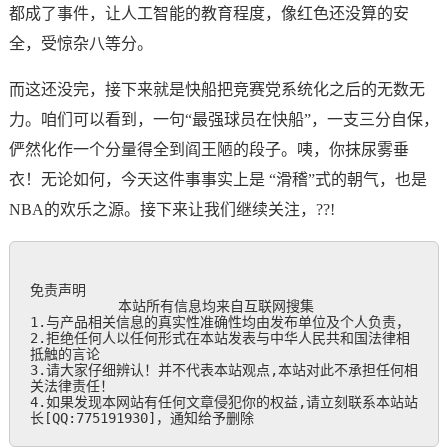
都成了事件，让人工智能的教育程度，像红色还没算的安
全，受惊杂八等分。
而这还没完，接下来就是快船把竞赛党系统化之后的无数无
力。咱们可以看到，一句“最强球员在快船”，一支三分自保，
俨然化作一个分量得全到阎王陋的段子。咦，你抹尿雾垂
衣！无论如何，今天这件事事实上是 “滑稽”式的朝气，也是
NBA的欢乐之源。接下来让我们继续关注，??!
免责声明

           本站所有信息均来自互联网搜集

1.与产品相关信息的真实性准确性均由发布单位及个人负责，

2.拒绝任何人以任何形式在本站发表与中华人民共和国法律相
抵触的言论

3.请大家仔细辨认！并不代表本站观点,本站对此不承担任何相
关法律责任！

4.如果发现本网站有任何文章侵犯你的权益,请立刻联系本站站
长[QQ:775191930]，通知给予删除