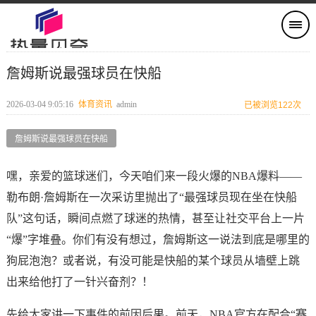
詹姆斯说最强球员在快船
2026-03-04 9:05:16
体育资讯
admin
已被浏览122次
詹姆斯说最强球员在快船
嘿，亲爱的篮球迷们，今天咱们来一段火爆的NBA爆料——
勒布朗·詹姆斯在一次采访里抛出了“最强球员现在坐在快船
队”这句话，瞬间点燃了球迷的热情，甚至让社交平台上一片
“爆”字堆叠。你们有没有想过，詹姆斯这一说法到底是哪里的
狗屁泡泡？或者说，有没可能是快船的某个球员从墙壁上跳
出来给他打了一针兴奋剂？！
先给大家讲一下事件的前因后果。前天，NBA官方在配合“赛