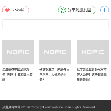
分享到朋友圈
122
次浏览
里皮执教中国足球为
砂糖锅爆炸！摩纳哥 vs
辽宁男篮世界杯冠军阵
何"失控"？真相让人笑
阿尔巴：大份还是小
容大公开！这些超级球
喷！
分？
星谁最帅？
热量贝奇体育
©
2026 Copyright Your WebSite.Some Rights Reserved.