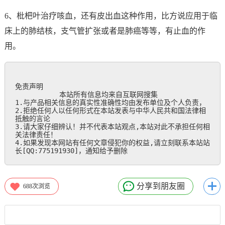
6、枇杷叶治疗咳血，还有皮出血这种作用，比方说应用于临
床上的肺结核，支气管扩张或者是肺癌等等，有止血的作
用。
免责声明

           本站所有信息均来自互联网搜集

1.与产品相关信息的真实性准确性均由发布单位及个人负责，

2.拒绝任何人以任何形式在本站发表与中华人民共和国法律相
抵触的言论

3.请大家仔细辨认！并不代表本站观点,本站对此不承担任何相
关法律责任！

4.如果发现本网站有任何文章侵犯你的权益,请立刻联系本站站
长[QQ:775191930]，通知给予删除
分享到朋友圈
688
次浏览