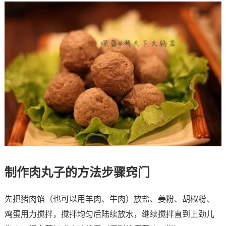
制作肉丸子的方法步骤窍门
先把猪肉馅（也可以用羊肉、牛肉）放盐、姜粉、胡椒粉、
鸡蛋用力搅拌，搅拌均匀后陆续放水，继续搅拌直到上劲儿