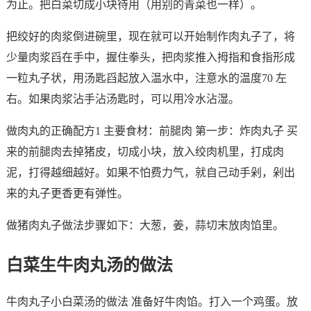
为止。把白菜切成小块待用（用别的青菜也一样）。
把绞好的肉浆倒进碗里，现在就可以开始制作肉丸子了，将
少量肉浆舀在手中，握住拳头，把肉浆推入拇指和食指形成
一粒丸子状，用汤匙舀起放入温水中，注意水的温度70 左
右。如果肉浆沾手沾汤匙时，可以用冷水沾湿。
做肉丸的正确配方1 主要食材：前腿肉 第一步：炸肉丸子 买
来的前腿肉去掉猪皮，切成小块，放入绞肉机里，打成肉
泥，打得越细越好。如果不怕费力气，就自己动手剁，剁出
来的丸子更香更有弹性。
做猪肉丸子做法步骤如下：大葱，姜，蒜切末放肉馅里。
白菜生牛肉丸汤的做法
牛肉丸子小白菜汤的做法 准备好牛肉馅。打入一个鸡蛋。放