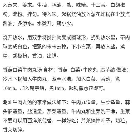
入葱末，姜末。生抽，耗油，盐，味精。十三香。白胡椒
粉。淀粉。拌匀。待入味。起锅烧油放入葱花炸锅在少放点
酱油。多添水。水微开。转小火。
烧开热水，用双手将搅拌物变成圆球形，扔到热水里，带肉
球变成白色，把飘的末末去掉，下小白菜，再放入盐，鸡
精，胡椒粉，香油，出锅。
香菇白菜牛肉丸汤 食材：香菇+白菜+牛肉丸+魔芋结 做法：
冷水下锅加入牛肉丸，煮至水沸。加入白菜、香菇，煮
10min。加入魔芋结，煮1min，起锅撒葱花即可。
潮汕牛肉丸汤的家常做法如下：牛肉丸适量，生菜适量，蒜
头酥适量，盐适量，芹菜适量。牛肉丸和生莱洗干净，生莱
不要可以用西洋莱代替，一样好吃；芹莱摘掉叶子，切粒，
香莱切碎。