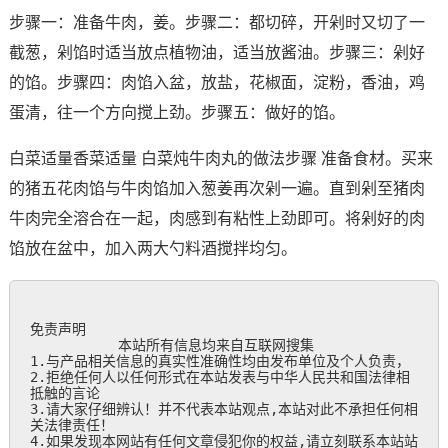
步骤一：准备牛肉，姜。步骤二：都切碎，开剁时又切了一
截葱，剁馅时适当放点植物油，适当放酱油。步骤三：剁好
的馅。步骤四：肉馅入盆，放盐，花椒面，淀粉，香油，鸡
蛋清，往一个方向搅上劲。步骤五：做好的馅。
白菜适量香菜适量 白菜炖牛肉丸的做法步骤 准备食材。买来
的猪五花肉馅与牛肉馅加入葱姜再次剁一遍。直到剁至猪肉
牛肉完全溶合在一起，肉感到有粘性上劲即可。将剁好的肉
馅放在盆中，加入两大勺料酒搅拌均匀。
免责声明

           本站所有信息均来自互联网搜集

1.与产品相关信息的真实性准确性均由发布单位及个人负责，

2.拒绝任何人以任何形式在本站发表与中华人民共和国法律相
抵触的言论

3.请大家仔细辨认！并不代表本站观点,本站对此不承担任何相
关法律责任！

4.如果发现本网站有任何文章侵犯你的权益,请立刻联系本站站