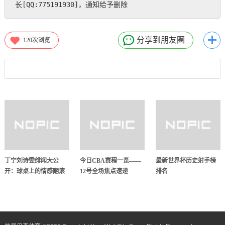
长[QQ:775191930]，通知给予删除
分享到朋友圈
120
次浏览
丁宁刘诗雯绯闻大公
今日CBA赛程一览——
最新世界杯历史射手榜
开：球桌上的情感翻滚
12号全场焦点速递
排名