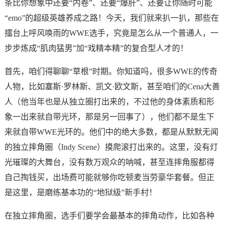
条比你想象中还要“内卷”、还要“爆肝”、还要让你随时可能
“emo”的超级英雄养成之路！今天，我们就来扒一扒，那些在
擂台上呼风唤雨的WWE选手，究竟是怎么从一个普通人，一
步步炼成“肌肉猛男”加“戏精本精”的复合型人才的！
首先，咱们得聊聊“草根”时期。你知道吗，很多WWE的传奇
人物，比如塞斯·罗林斯、凯文·欧文斯，甚至咱们的Cena大善
人（他当年也是从独立圈打出来的，不过他的身体素质和形
象一出来就自带光环，那是另一回事了），他们都不是生下
来就自带WWE光环的。他们中的绝大多数，都是从默默无闻
的独立摔角圈（Indy Scene）摸爬滚打出来的。这里，没有灯
光璀璨的大舞台，没有数万观众的呐喊，甚至连摔角服都得
自己掏钱买，出场费可能就够你吃顿麦当劳豪华套餐。但正
是这里，是磨练基本功的“地狱级”新手村！
在独立摔角圈，选手们要学会最基本的摔角动作，比如各种