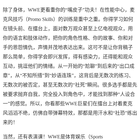
除了身体，WWE更看重你的“嘴皮子”功夫！在性能中心，麦
克风技巧（Promo Skills）的训练是重中之重。你得学习如何
在镜头前、在擂台上，面对数万观众甚至上亿电视观众，用
你的语言和肢体动作，把你的角色性格、你的故事、你和对
手的恩怨情仇，声情并茂地表达出来。这可不是让你背稿子
那么简单，你得学会即兴发挥，得有感染力，还得能和观众
互动，挑逗他们的情绪。从一开始的“尬聊”到后来的“出口成
章”，从“不知所措”到“妙语连珠”，这背后是无数次的练习、
无数次的被否定，甚至无数次的“社死”瞬间。很多选手都是先
被要求抛弃自我，完全投入到角色中，才能找到那种“人设合
一”的感觉。所以，你看那些WWE巨星们在擂台上对着麦克
风滔滔不绝，仿佛自带弹幕特效，那都是用汗水和“社恐”练出
来的！
当然，还有表演课！WWE是体育娱乐（Sports