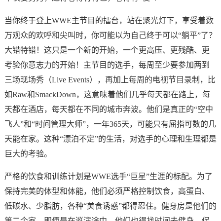
当你终于登上WWE主节目的擂台，站在聚光灯下，享受着数
万观众的欢呼和尖叫时，你可能以为自己终于可以“躺平”了？
大错特错！这只是一个新的开始，一个更高压、更残酷、更
考验你意志力的开始！主节目的选手，每周至少要参加两到
三场现场秀（Live Events），再加上每周的电视节目录制，比
如Raw和SmackDown，这意味着他们几乎每天都在路上，每
天都在酒店，每天都在不同的城市奔波。他们是真正的“空中
飞人”和“时间管理大师”，一年365天，可能只有屈指可数的几
天能在家。这种“漂泊不定”的生活，对选手的心理和生理都是
巨大的考验。
严格的饮食和训练计划是WWE选手“巨星”生涯的标配。为了
保持完美的体型和体能，他们必须严格控制饮食，高蛋白、
低碳水、少脂肪，各种“美食诱惑”都得忍住。健身房是他们的
第二个家，即便是在巡演途中，他们也得找时间去健身，保