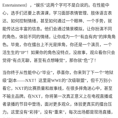
Entertainment），“娱乐”这两个字可不是白说的。在性能中
心，选手们还要上表演课，学习面部表情管理、肢体语言表
达、如何控制情绪，甚至如何通过一个眼神、一个手势，就
能传达出丰富的信息。他们会通过情景模拟，让你扮演不同
的角色，体验不同的情绪，让你成为一个“有血有肉”的摔角角
色。毕竟，你在擂台上不光是摔角，你还是一个演员，一个
活生生的“IP”！如果你的角色没特点，没故事，观众看你只会
觉得“有点无聊，甚至有点想睡觉”，那你就“危”了！
当你终于从性能中心“毕业”，恭喜你，你来到了下一个“地狱
级”副本——NXT！这里是WWE的“次级联盟”，但千万别小
看它，NXT的比赛质量和故事线，在很多摔角迷心中，甚至
不输主品牌。在NXT，你将第一次真正意义上在电视直播或
者录播的节目中登场，面对更多观众，体验更真实的擂台压
力。这里没有“彩排”，没有“重来”，每次出场都是现场直播，