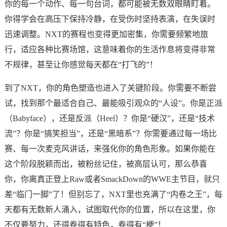
你的每一个动作、每一句台词，都可能被无数双眼睛盯着。
你得学会在高压下保持冷静，在受伤时坚持表演，在失误时
迅速调整。NXT的赛程也变得更加密集，你需要频繁地旅
行，适应各种比赛场馆，这意味着你的生活作息将变得非常
不规律，甚至让你感觉每天都在“打飞的”！
到了NXT，你的角色塑造也进入了关键阶段。你需要不断尝
试，找到那个最适合自己、最能吸引观众的“人设”。你是正派
（Babyface），还是反派（Heel）？你是“硬汉”，还是“技术
流”？你是“搞笑担当”，还是“黑暗系”？你需要通过每一场比
赛、每一次麦克风讲话，来强化你的角色形象。如果你能在
这个阶段脱颖而出，被粉丝记住，被高层认可，那么恭喜
你，你离真正登上Raw或者SmackDown的WWE主节目，就只
差“临门一脚”了！但别忘了，NXT里也充满了“内卷之王”，每
天都有无数新人涌入，试图取代你的位置，所以在这里，你
不仅要努力，还得卷得有特色，卷得有“梗”！