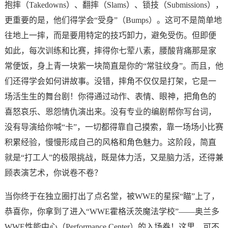
抱摔（Takedowns）、翻摔（Slams）、锁技（Submissions），
更重要的是，他们得学会“受身”（Bumps）。这可不是简单地
往地上一摔，而是要用特定的技巧卸力，避免受伤。但即便
如此，每次训练和比赛，摔得你七荤八素，腰酸背痛那是家
常便饭，身上青一块紫一块简直是你的“常驻纹身”。而且，他
们还得学会如何讲故事。没错，摔角不仅仅是打架，它是一
场活生生的舞台剧！你得通过动作、表情、眼神，把角色的
喜怒哀乐、恩怨情仇演出来。没有专业的编剧帮你写台词，
没有导演给你喊“卡”，一切都得靠自己摸索，靠一场场小比赛
积累经验，慢慢形成自己的风格和角色魅力。这阶段，简直
就是“打工人”的极限挑战，既是体力活，又是脑力活，还得兼
顾表演艺术，你说卷不卷？
当你终于在独立圈打出了点名堂，被WWE的星探“瞄”上了，
恭喜你，你拿到了进入“WWE霍格沃茨魔法学校”——奥兰多
WWE性能中心（Performance Center）的入场券！这里，可不