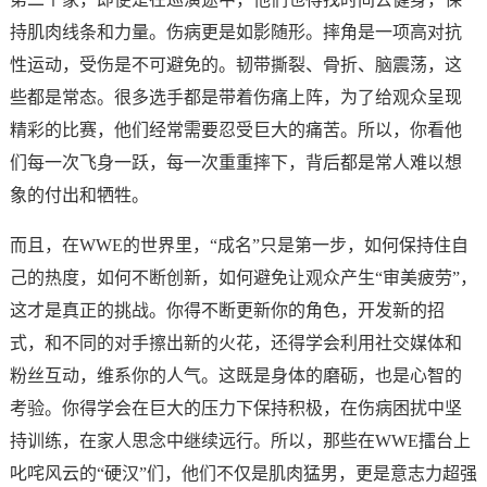
持肌肉线条和力量。伤病更是如影随形。摔角是一项高对抗
性运动，受伤是不可避免的。韧带撕裂、骨折、脑震荡，这
些都是常态。很多选手都是带着伤痛上阵，为了给观众呈现
精彩的比赛，他们经常需要忍受巨大的痛苦。所以，你看他
们每一次飞身一跃，每一次重重摔下，背后都是常人难以想
象的付出和牺牲。
而且，在WWE的世界里，“成名”只是第一步，如何保持住自
己的热度，如何不断创新，如何避免让观众产生“审美疲劳”，
这才是真正的挑战。你得不断更新你的角色，开发新的招
式，和不同的对手擦出新的火花，还得学会利用社交媒体和
粉丝互动，维系你的人气。这既是身体的磨砺，也是心智的
考验。你得学会在巨大的压力下保持积极，在伤病困扰中坚
持训练，在家人思念中继续远行。所以，那些在WWE擂台上
叱咤风云的“硬汉”们，他们不仅是肌肉猛男，更是意志力超强