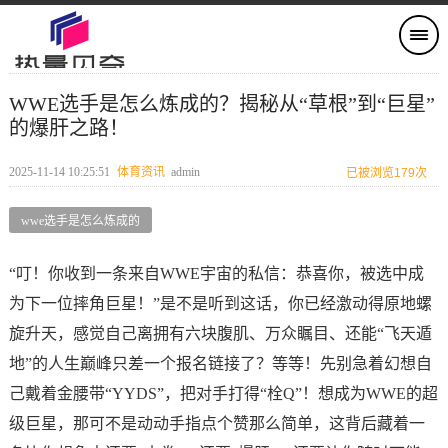
WWE选手是怎么炼成的？揭秘从“草根”到“巨星”
的爆肝之路！
2025-11-14 10:25:51
体育资讯
admin
已被浏览179次
wwe选手是怎么炼成的
“叮！你收到一条来自WWE宇宙的私信：恭喜你，被选中成
为下一位摔角巨星！”是不是听到这话，你已经激动得原地螺
旋升天，感觉自己离拥有六块腹肌、万众瞩目、还能“飞天遁
地”的人生巅峰只差一个报名链接了？等等！先别急着幻想自
己戴着金腰带“YYDS”，把对手打得“栓Q”！想成为WWE的超
级巨星，那可不是动动手指点个赞那么简单，这背后藏着一