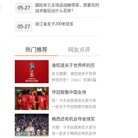
国际米兰主场迎战赫塔菲，西蒙尼的
来
05-27
战术能玩出什么花样？
浙江省女子200米冠军
05-27
员
热门推荐
网友点评
谁知道关于世界杯的历
本文摘要：谁知道关于世界
史 「十二月四号世界杯
杯的历史?〖One〗年第9届
世界杯赛—主办...
比赛时间」
夺冠致敬中国女排
哇！今天由我来给大家分享
〖2020关于电影 夺冠 观
一些关于夺冠致敬中国女排
〖2020关于电影...
后感心得体会范文精选5
梅西还有机会夺金球奖
篇〗
天哪！今天由我来给大家分
〖梅老七什么梗〗
享一些关于梅西还有机会夺