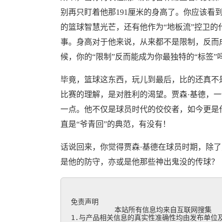
别再只盯着他那191厘米的身高了。你应该看
的篮球智慧光芒，还有他作为“地板流”控卫的
事。身高对于他来说，从来都不是限制，反而
候，你的“限制”反而能成为你最独特的“标签”
毕竟，篮球这东西，玩儿到最后，比的还真不
比赛的理解，是对胜利的渴望。贾森·基德，一
一点。他不仅是球员时代的佼佼者，如今更是
直是“爷青回”的典范，有没有！
话说回来，你觉得贾森·基德在球员时期，除了
是他的防守，亦或是他那些神出鬼没的传球？
免责声明

           本站所有信息均来自互联网搜集

1.与产品相关信息的真实性准确性均由发布单位及