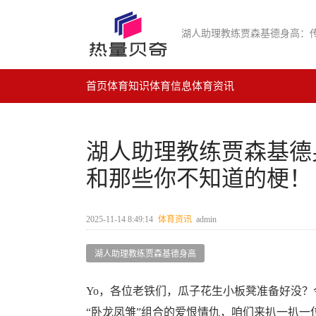
首页
体育知识
体育信息
体育资讯
湖人助理教练贾森基德
和那些你不知道的梗！
2025-11-14 8:49:14
体育资讯
admin
湖人助理教练贾森基德身高
Yo，各位老铁们，瓜子花生小板凳准备好没？
“卧龙凤雏”组合的爱恨情仇，咱们来扒一扒一