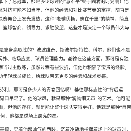
拿下了总冠军，那是多少球迷的“意难平”终于圆满的时刻啊！他
体对抗可能不如当年，但他的经验和对比赛节奏的掌控，简直是
决赛舞台上发光发热，这种“老骥伏枥，志在千里”的精神，简直
，篮球智商、领导力、求胜欲望，这些才是决定一个球员伟大与
练是靠身高取胜的？波波维奇、斯波尔斯特拉、科尔，他们也不是
术素养、临场应变、球员管理能力。基德在这些方面，那可是有独
鹿当过主教练，虽然过程有些波折，但他也积累了宝贵的经验。
助年轻球员成长，给球队带来更多的经验和战术灵感。
、芬利，那可是多少人的青春回忆啊！基德那标志性的“背后运
的胃口吊足了。他的球风，就是那种“润物细无声”的艺术。他可能
雨，但他的存在，就是能让整个球队变得更好。他就是那种“自
如何，他都是球场上最亮的星。
·基德，穿着他那帅气的西装，沉着冷静地指挥着场上的球员时，