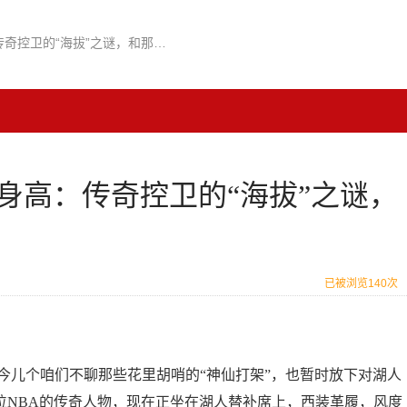
湖人助理教练贾森基德身高：传奇控卫的“海拔”之谜，和那些你不知道的梗！
身高：传奇控卫的“海拔”之谜，
已被浏览140次
今儿个咱们不聊那些花里胡哨的“神仙打架”，也暂时放下对湖人
位NBA的传奇人物，现在正坐在湖人替补席上，西装革履，风度