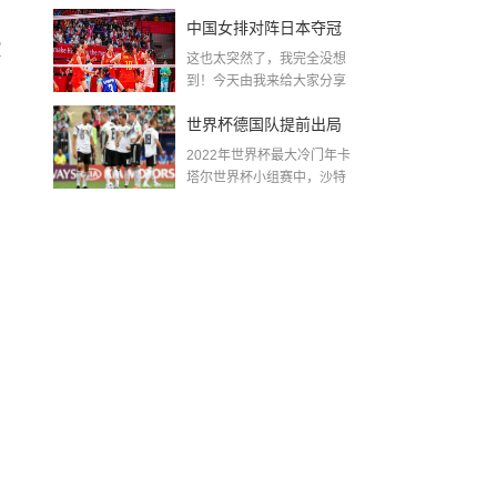
金球奖〖梅老七什么梗...
中国女排对阵日本夺冠
控
这也太突然了，我完全没想
了吗〖中国女排3 0复仇
到！今天由我来给大家分享
一些关于中国女排对阵...
日本夺冠是哪一年〗
世界杯德国队提前出局
2022年世界杯最大冷门年卡
吗,2018年世界杯德国战
塔尔世界杯小组赛中，沙特
队2...
绩