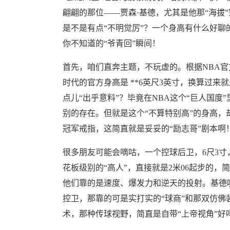
翩翩的那位——贾森·基德，尤其是他那“海拔
是不是有点“不明觉厉”？一个身高有什么好
你不知道的“爷青回”瞬间！
首先，咱们直奔主题，不玩虚的。根据NBA官
时代的官方身高是 **6英尺3英寸，换算过来
点儿“出乎意料”？毕竟在NBA这个“巨人国度
别的存在。但就是这个“不算特别高”的身高，
冠军戒指，这简直就是妥妥的“励志哥”剧本啊
很多朋友可能会嘀咕，一个控球后卫，6尺3
花板级别的“高人”，直接就是2米06起步的，
他们靠的是速度、爆发力和逆天的投射。基德
控卫，那靠的可是实打实的“球商”和那双仿佛
术，那种传球视野，简直是自带“上帝视角”好