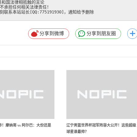
和国法律相抵触的言论

不承担任何相关法律责任！

系本站站长[QQ:775191930]，通知给予删除
分享到微博
分享到朋友圈
！摩纳哥 vs 阿尔巴：大份还是
辽宁男篮世界杯冠军阵容大公开！这些超级
球星谁最帅？