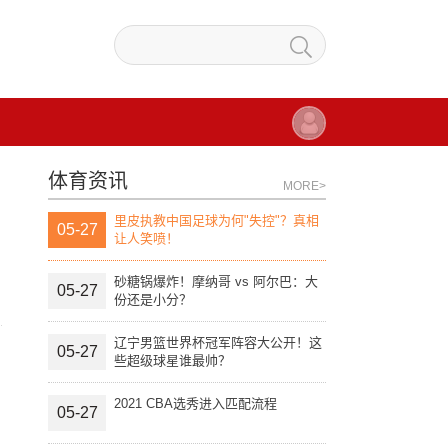
体育资讯
MORE>
里皮执教中国足球为何"失控"？真相
05-27
让人笑喷！
砂糖锅爆炸！摩纳哥 vs 阿尔巴：大
05-27
份还是小分？
辽宁男篮世界杯冠军阵容大公开！这
05-27
些超级球星谁最帅？
2021 CBA选秀进入匹配流程
05-27