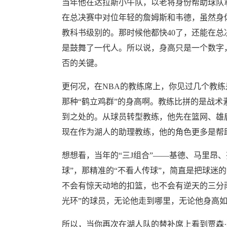
当年他在达拉斯小牛队，以老将身份帮助球队
在总决赛中对位年轻的詹姆斯和韦德，虽然身
教科书级别的。那时候他都快40了，还能在总
是鼓舞了一代人。所以说，身高只是一个数字
否的关键。
更何况，在NBA的教练席上，你见过几个教
那种“鹤立鸡群”的身高啊。教练比拼的是战
到之处的。从球员转型教练，他先在篮网、雄
现在作为湖人的助理教练，他的角色更多是帮
想想看，当年的“三J组合”——基德、马里昂
球”，那精准的“不看人传球”，简直是把球迷
不会有惊天动地的扣篮，也不会有逆天的三分
光环”的球员，无论他走到哪里，无论他身高
所以，当你再次在湖人队的替补席上看到贾森