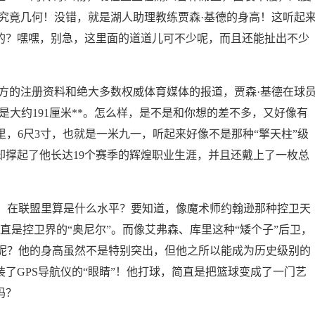
”究竟几何！没错，就是湖人助理教练贾森·基德的身高！这听起
聊的？嘿嘿，别急，这里面的道道儿可不少呢，而且还能扯出不少
方的注册资料和绝大多数权威体育媒体的报道，贾森·基德在球
就是大约191厘米**。怎么样，是不是和你想的差不多，又好像有
”里，6尺3寸，也就是一米九一，听起来好像不是那种“擎天柱”级
却撑起了他长达19个赛季的辉煌职业生涯，并且还戴上了一枚总
！
寸，在联盟里算是什么水平？要知道，像魔术师约翰逊那种控卫天
简直是控卫界的“奥尼尔”。而像艾弗森、库里这种“矮个子”后卫，
呢？他的身高虽然不是特别突出，但他之所以能成为历史级别的
装了GPS导航仪的“眼睛”！他打球，简直是把篮球变成了一门艺
吗？