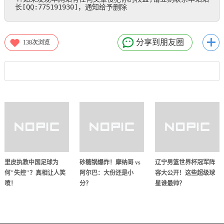
长[QQ:775191930]，通知给予删除
分享到朋友圈
138
次浏览
里皮执教中国足球为
砂糖锅爆炸！摩纳哥 vs
辽宁男篮世界杯冠军阵
何"失控"？真相让人笑
阿尔巴：大份还是小
容大公开！这些超级球
喷！
分？
星谁最帅？