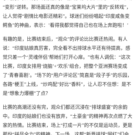
“变形”逆转。那场面还真的像是“宝莱坞大片”里的“反转戏”，
让人觉得“剧情比电影还精彩”。球迷们纷纷唱起“印度咸鱼变
鳄鱼”的神曲，表示：’看得我都觉得自己也在场上奔跑啦！’
有趣的是，比赛结束后，“观众”的评论比比赛还热闹。有人
说：“印度姑娘真厉害，完全看不出排球水平还有待提高，感
觉只差一个‘灵魂伴侣’帮她们打开心扉。”也有人调侃：“这次
比赛，印度女排用‘烧脑’+‘欢乐’组合，把整个亚洲赛场变成
了‘青春喜剧’。”场下的“用户评论区”简直是“段子手”的乐园，
各路“梗王”上线，“炒鸡配”好比“香料”，让人忍不住想：是不
是“想象力爆棚”了点？
比赛的高潮还没有完，观众们都还沉浸在“排球盛宴”的余韵
中。印度的姑娘们也没有放弃，“土豪金”的精神再次点燃了大
家的热情。比赛结束，场上“打成一片”的不仅是运动员，更是
那份“拼尽全力”的精神。下一场，这帮“新晋排球“网红”们会