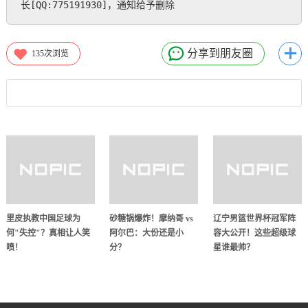
长[QQ:775191930]，通知给予删除
分享到朋友圈
135
次浏览
里皮执教中国足球为
砂糖锅爆炸！摩纳哥 vs
辽宁男篮世界杯冠军阵
何"失控"？真相让人笑
阿尔巴：大份还是小
容大公开！这些超级球
喷！
分？
星谁最帅？