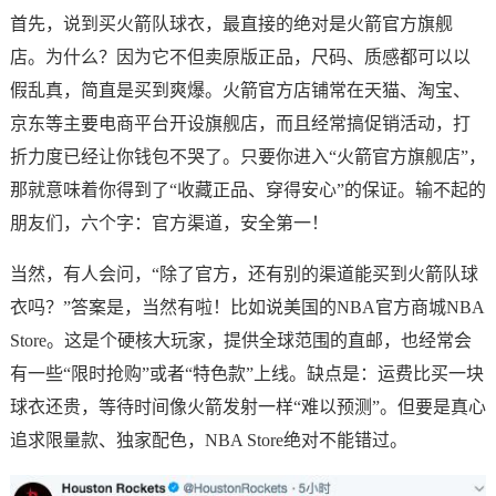
首先，说到买火箭队球衣，最直接的绝对是火箭官方旗舰
店。为什么？因为它不但卖原版正品，尺码、质感都可以以
假乱真，简直是买到爽爆。火箭官方店铺常在天猫、淘宝、
京东等主要电商平台开设旗舰店，而且经常搞促销活动，打
折力度已经让你钱包不哭了。只要你进入“火箭官方旗舰店”，
那就意味着你得到了“收藏正品、穿得安心”的保证。输不起的
朋友们，六个字：官方渠道，安全第一！
当然，有人会问，“除了官方，还有别的渠道能买到火箭队球
衣吗？”答案是，当然有啦！比如说美国的NBA官方商城NBA
Store。这是个硬核大玩家，提供全球范围的直邮，也经常会
有一些“限时抢购”或者“特色款”上线。缺点是：运费比买一块
球衣还贵，等待时间像火箭发射一样“难以预测”。但要是真心
追求限量款、独家配色，NBA Store绝对不能错过。