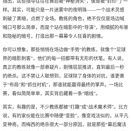
指出，这些指导往往在赛后被“神秘消失”，像是被“封印”了一
样。其实，可能只是一片迷雾中的夜明珠——一个战术灵感
刺破了黑暗，点燃了全场。教练的角色，绝不仅仅是场边喊
喊口号那么简单，而是个站在暗影中的“导演”，用细腻的布景
和隐秘的暗号，打造出那一幕幕令人狂喜的剧情。
你可以想象，那些悄悄在场边做“手势”的教练，就像个“足球
界的暗影刺客”，他们的每一招都带有无形的伏笔。有人说，
真正的教练就像一部悬疑片，剧情层层推进，直到最后一秒
的绝杀。这不禁让人联想到，足球除了身体的对抗，谁更善
于“布局”和“抓住时机”，那谁就能赢得最终的掌声。一场比
赛，看似简简单单，其实背后藏着一条“暗线”。
其实，有趣的是，不少教练都被“打趣”成“战术魔术师”。比方
说，有的家伙能在比赛中随便“变脸”，像变戏法似的，从平凡
变神奇。而梅西的绝杀很大一部分原因，就是那些“幕后魔法