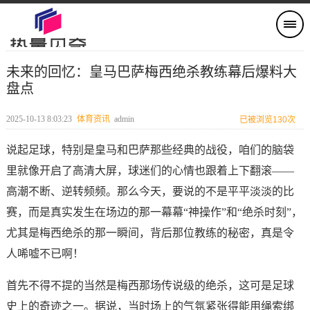
未来的回忆：皇马巴萨梅西绝杀教练幕后爆料大
盘点
2025-10-13 8:03:23
体育资讯
admin
已被浏览130次
说起足球，特别是皇马和巴萨那些经典的战役，咱们的脑袋
里就像开启了高清大屏，球迷们的心情也跟着上下翻滚——
高潮不断、逆转频频。那么今天，要说的不是平平淡淡的比
赛，而是真实发生在场边的那一幕幕“神操作”和“绝杀时刻”，
尤其是梅西绝杀的那一瞬间，背后那位教练的秘密，真是令
人唏嘘不已啊！
首先不得不提的当然是梅西那场传说级的绝杀，这可是足球
史上的奇迹之一。据说，当时场上的气氛紧张得能用绳索绑