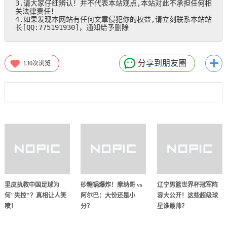
3.请大家仔细辨认！并不代表本站观点,本站对此不承担任何相
关法律责任！

4.如果发现本网站有任何文章侵犯你的权益,请立刻联系本站站
长[QQ:775191930]，通知给予删除
分享到朋友圈
130
次浏览
里皮执教中国足球为
砂糖锅爆炸！摩纳哥 vs
辽宁男篮世界杯冠军阵
何"失控"？真相让人笑
阿尔巴：大份还是小
容大公开！这些超级球
喷！
分？
星谁最帅？