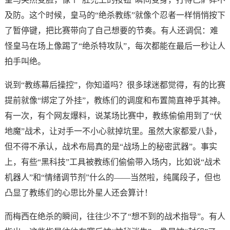
及防。这个时候，皇马的“绝杀教练”就像个忍者一样悄悄按下
了暂停键，把比赛带向了自己想要的节奏。有人还调侃：难
怪皇马在场上像踢了“绝杀特攻队”，每次都能在最后一秒让人
拍手叫绝。
说到“教练幕后操控”，你知道吗？很多球迷都觉得，有的比赛
提前就像“绑定了外挂”，教练们的调度和布置简直神乎其神。
有一次，有个网友爆料，说某场比赛中，教练偷偷用到了“伏
地魔”战术，让对手一不小心就掉坑里。虽然大家都爱八卦，
但不得不承认，战术布局真的是“战场上的秘密武器”。事实
上，有些“黑科技”工具被教练们偷偷带入场内，比如说“战术
机器人”和“情绪调节剂”什么的——当然啦，纯属段子，但也
凸显了教练们的心思比外星人还会算计！
而梅西在绝杀的瞬间，往往少不了“想不到的战术指导”。有人