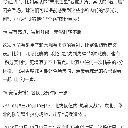
“新面孔”，比如某队的“未来之星”崭露头角、某队的“潜力股”
闪亮登场。球迷们可以提前感受到这些小鲜肉们的“发光时
刻”，小心不要被他们“套路”成粉丝哦！
## 赛事亮点：赛制升级，精彩翻转不断
这次季前赛采用了和常规赛类似的赛制，比赛激烈程度爆
表。比如，几场比赛的“杀招”是“先到先得”的淘汰赛，也有
“积分赛制”，更增添了不少看点。比赛中任何一次精彩的3分
远投、飞身盖帽都可能让全场沸腾，连带着球迷的心也跟着
一起“哇”的一声。
## 赛程安排：各队比赛时间一览
- **10月5日-10月10日**：北方队伍的“热身大战”。东北、华
北的队伍蹭个热身场地，趁早“调兵遣将”。
- **10月11日-10月15日**：南方队伍亮剑时间。这段时间，广