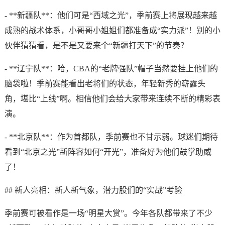
- **新疆队**：他们可是“西域之光”，季前赛上将展现越来越
成熟的战术体系，小哥哥小姐姐们都准备成“实力派”！别的小
伙伴猜猜看，是不是又要来个“新疆打天下”的节奏？
- **辽宁队**：哈，CBA的“老牌强队”帽子当然要挂上他们的
脑袋啦！季前赛能看出老将们的状态，年轻新秀的崭露头
角，堪比“上线”啊。相信他们会给大家带来连续不断的精彩表
演。
- **北京队**：作为首都队，季前赛也不甘示弱。球迷们期待
看到“北京之光”新阵容如何“开光”，准备好为他们鼓掌助威
了！
## 新人亮相：新人新气象，潜力股们的“实战”考验
季前赛可被看作是一场“明星大赏”。今年各队都带来了不少