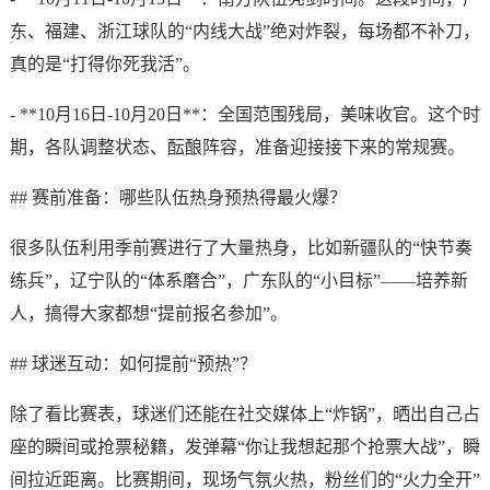
东、福建、浙江球队的“内线大战”绝对炸裂，每场都不补刀，
真的是“打得你死我活”。
- **10月16日-10月20日**：全国范围残局，美味收官。这个时
期，各队调整状态、酝酿阵容，准备迎接接下来的常规赛。
## 赛前准备：哪些队伍热身预热得最火爆？
很多队伍利用季前赛进行了大量热身，比如新疆队的“快节奏
练兵”，辽宁队的“体系磨合”，广东队的“小目标”——培养新
人，搞得大家都想“提前报名参加”。
## 球迷互动：如何提前“预热”？
除了看比赛表，球迷们还能在社交媒体上“炸锅”，晒出自己占
座的瞬间或抢票秘籍，发弹幕“你让我想起那个抢票大战”，瞬
间拉近距离。比赛期间，现场气氛火热，粉丝们的“火力全开”