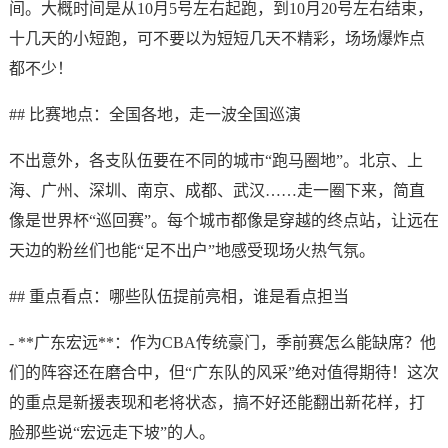
间。大概时间是从10月5号左右起跑，到10月20号左右结束，
十几天的小短跑，可不要以为短短几天不精彩，场场爆炸点
都不少！
## 比赛地点：全国各地，走一波全国巡演
不出意外，各支队伍要在不同的城市“跑马圈地”。北京、上
海、广州、深圳、南京、成都、武汉……走一圈下来，简直
像是世界杯“巡回赛”。每个城市都像是穿越的终点站，让远在
天边的粉丝们也能“足不出户”地感受现场火热气氛。
## 重点看点：哪些队伍提前亮相，谁是看点担当
- **广东宏远**：作为CBA传统豪门，季前赛怎么能缺席？他
们的阵容还在磨合中，但“广东队的风采”绝对值得期待！这次
的重点是新援表现和老将状态，搞不好还能翻出新花样，打
脸那些说“宏远走下坡”的人。