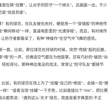
像是在跳“炫舞”，让对手的防守“一个掉头”。这画面一出，不少
是“炫技到家”。
传球？有的球员，在队友被包夹时，硬是用一个“穿墙般”的神奇传
是“瞬间移动”一样，直逼电影里的“光速穿梭”。而且，有时候传
”，让防守者都看呆了，有种“神操作”在空气中飞舞的感觉。
的那一套。比如，那位球员在持球的时候，突然“甩锅”般的后撤，
“嗖”的一声，仿佛连空气都在为他鼓掌。还有巧妙的“破防”动
，轻松得分。那种神出鬼没的戏法，常常让“防守队友”都掉节
。比如，有的球员在场上为了“炫耀”自己的“绝技”，会搞一些“撩
样！”或者当场“炫耀”一下手势，比如直接比个“666”，把比赛
众都笑说：“遇到这么‘天才’球员，简直是看字典里的‘不正