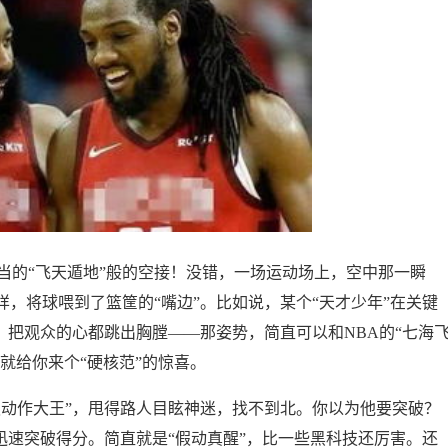
当的“飞天遁地”般的空接！没错，一场运动场上，空中那一瞬
，将球喂到了篮筐的“嘴边”。比如说，某个“天才少年”在关键
，把观众的心都跳出胸膛——那姿势，简直可以和NBA的“七海
间就给你来个“硬核范”的惊喜。
假动作大王”，甩得路人目眩神迷，找不到北。你以为他要突破？
迅速突破得分。简直就是“假动真醒”，比一些黑科技还厉害。还