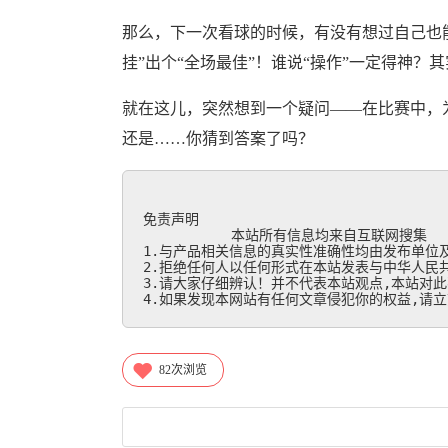
那么，下一次看球的时候，有没有想过自己也能
挂”出个“全场最佳”！谁说“操作”一定得神？其
就在这儿，突然想到一个疑问——在比赛中，为
还是……你猜到答案了吗？
免责声明

           本站所有信息均来自互联网搜集

1.与产品相关信息的真实性准确性均由发布单位及
2.拒绝任何人以任何形式在本站发表与中华人民共
3.请大家仔细辨认！并不代表本站观点,本站对此
4.如果发现本网站有任何文章侵犯你的权益,请立刻联
82
次浏览