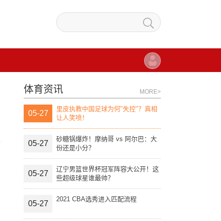
体育资讯
MORE>
里皮执教中国足球为何"失控"？真相
05-27
让人笑喷！
砂糖锅爆炸！摩纳哥 vs 阿尔巴：大
05-27
份还是小分？
辽宁男篮世界杯冠军阵容大公开！这
05-27
些超级球星谁最帅？
2021 CBA选秀进入匹配流程
05-27