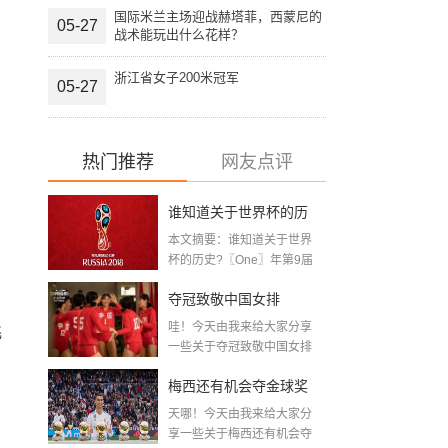
国际米兰主场迎战赫塔菲，西蒙尼的
05-27
战术能玩出什么花样？
浙江省女子200米冠军
05-27
热门推荐
网友点评
谁知道关于世界杯的历
本文摘要：谁知道关于世界
史 「十二月四号世界杯
杯的历史?〖One〗年第9届
世界杯赛—主办...
比赛时间」
夺冠致敬中国女排
哇！今天由我来给大家分享
飞
〖2020关于电影 夺冠 观
一些关于夺冠致敬中国女排
〖2020关于电影...
后感心得体会范文精选5
梅西还有机会夺金球奖
篇〗
天哪！今天由我来给大家分
〖梅老七什么梗〗
享一些关于梅西还有机会夺