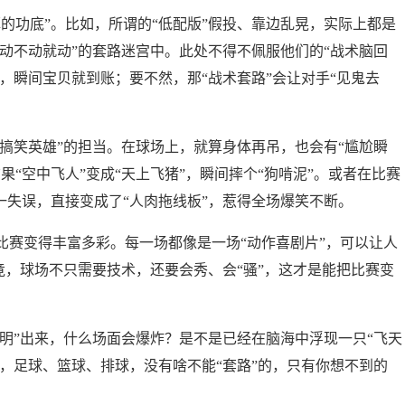
的功底”。比如，所谓的“低配版”假投、靠边乱晃，实际上都是
“动不动就动”的套路迷宫中。此处不得不佩服他们的“战术脑回
滑，瞬间宝贝就到账；要不然，那“战术套路”会让对手“见鬼去
“搞笑英雄”的担当。在球场上，就算身体再吊，也会有“尴尬瞬
“空中飞人”变成“天上飞猪”，瞬间摔个“狗啃泥”。或者在比赛
一失误，直接变成了“人肉拖线板”，惹得全场爆笑不断。
的比赛变得丰富多彩。每一场都像是一场“动作喜剧片”，可以让人
毕竟，球场不只需要技术，还要会秀、会“骚”，这才是能把比赛变
发明”出来，什么场面会爆炸？是不是已经在脑海中浮现一只“飞天
来，足球、篮球、排球，没有啥不能“套路”的，只有你想不到的