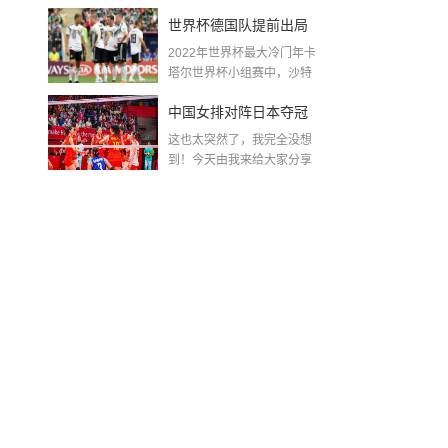
金球奖〖梅老七什么梗...
世界杯德国队提前出局
2022年世界杯最大冷门年卡
吗,2018年世界杯德国战
塔尔世界杯小组赛中，沙特
队2...
绩
中国女排对阵日本夺冠
这也太突然了，我完全没想
了吗〖中国女排3 0复仇
到！今天由我来给大家分享
一些关于中国女排对阵...
日本夺冠是哪一年〗