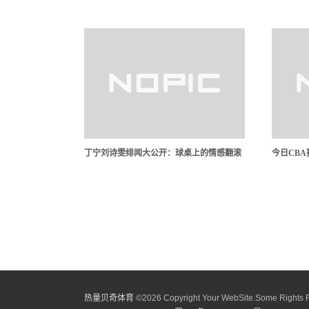
丁宁刘诗雯绯闻大公开：球桌上的情感翻滚
今日CB
热量贝奇体育
©
2026 Copyright Your WebSite.Some Rights 