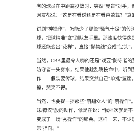
有的球员在中距离投篮时，突然“晃盲”对手，
网友都说：“这是在看球还是在看芭蕾舞？”真的
讲到“神操作”，怎能少了那些“骚气十足”的
球，把球精准“塞”到队友手里。那速度快得像
球还能变出“花样”，直接“抛物线”变成“钻头
当然，CBA里最令人嗨的还是“戏耍”防守者
防守者一头雾水，结果他趁乱跳投命中，听到那
作——假装要传球，结果突然自己“单挑”篮筐
操，哭笑不得。
当然，也要提一提那些“萌翻众人”的“萌操作”
妹/撩汉”般的动作，像是在说：“我档次就是不一
变成了一场“秀操作”的聚会。这样一来，不少观
常’指向。”