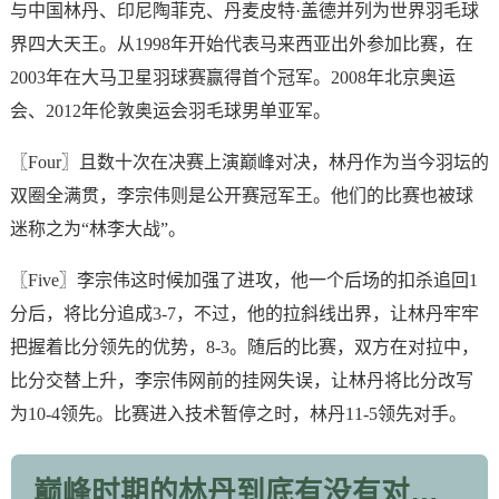
与中国林丹、印尼陶菲克、丹麦皮特·盖德并列为世界羽毛球
界四大天王。从1998年开始代表马来西亚出外参加比赛，在
2003年在大马卫星羽球赛赢得首个冠军。2008年北京奥运
会、2012年伦敦奥运会羽毛球男单亚军。
〖Four〗且数十次在决赛上演巅峰对决，林丹作为当今羽坛的
双圈全满贯，李宗伟则是公开赛冠军王。他们的比赛也被球
迷称之为“林李大战”。
〖Five〗李宗伟这时候加强了进攻，他一个后场的扣杀追回1
分后，将比分追成3-7，不过，他的拉斜线出界，让林丹牢牢
把握着比分领先的优势，8-3。随后的比赛，双方在对拉中，
比分交替上升，李宗伟网前的挂网失误，让林丹将比分改写
为10-4领先。比赛进入技术暂停之时，林丹11-5领先对手。
巅峰时期的林丹到底有没有对手?为什么?