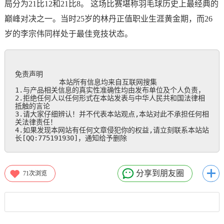
局分为21比12和21比8。 这场比赛堪称羽毛球历史上最经典的
巅峰对决之一。当时25岁的林丹正值职业生涯黄金期，而26
岁的李宗伟同样处于最佳竞技状态。
免责声明

           本站所有信息均来自互联网搜集

1.与产品相关信息的真实性准确性均由发布单位及个人负责，

2.拒绝任何人以任何形式在本站发表与中华人民共和国法律相
抵触的言论

3.请大家仔细辨认！并不代表本站观点,本站对此不承担任何相
关法律责任！

4.如果发现本网站有任何文章侵犯你的权益,请立刻联系本站站
长[QQ:775191930]，通知给予删除
分享到朋友圈
71
次浏览