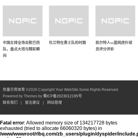
中国女排全场击败巴西
杜兰特在勇士队的时期
凯尔特人vs篮网虎扑球
队，盘点大戏与精彩瞬
员评分评析
间
热量贝奇体育
©
2026 Copyright Your WebSite.Some Rights Reserved.
Powered by Themes by
蜀ICP备2023012195号
联系我们
|
留言建议
|
网站管理
Fatal error
: Allowed memory size of 134217728 bytes
exhausted (tried to allocate 66060320 bytes) in
/www/wwwroot/rlbq.com/zb_users/plugin/dyspider/include