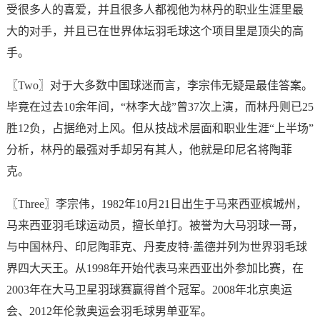
受很多人的喜爱，并且很多人都视他为林丹的职业生涯里最
大的对手，并且已在世界体坛羽毛球这个项目里是顶尖的高
手。
〖Two〗对于大多数中国球迷而言，李宗伟无疑是最佳答案。
毕竟在过去10余年间，“林李大战”曾37次上演，而林丹则已25
胜12负，占据绝对上风。但从技战术层面和职业生涯“上半场”
分析，林丹的最强对手却另有其人，他就是印尼名将陶菲
克。
〖Three〗李宗伟，1982年10月21日出生于马来西亚槟城州，
马来西亚羽毛球运动员，擅长单打。被誉为大马羽球一哥，
与中国林丹、印尼陶菲克、丹麦皮特·盖德并列为世界羽毛球
界四大天王。从1998年开始代表马来西亚出外参加比赛，在
2003年在大马卫星羽球赛赢得首个冠军。2008年北京奥运
会、2012年伦敦奥运会羽毛球男单亚军。