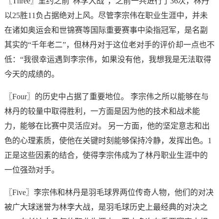
〖Three〗里约之前“林李大战”，之前一共进行了36次，林丹
以25胜11负占据绝对上风。尽管李宗伟在职业生涯中，并未
在诸如奥运会和世锦赛等国际重要赛事中染指冠军，是名副
其实的“千年老二”，但林丹对于这位老对手的评价却一点也不
低：“我很幸运遇到李宗伟，如果没有他，我想我是无法取得
今天的成绩的。
〖Four〗的历史中占据了重要地位。 李宗伟之所以能够在与
林丹的较量中取得胜利，一方面是因为他的技术和战术能
力，能够在比赛中灵活应对。 另一方面，他的坚定意志和出
色的心理素质，使他在关键时刻能够保持冷静，发挥出色。1
正是这些因素的结合，使得李宗伟成为了林丹职业生涯中的
一位强劲对手。
〖Five〗李宗伟和林丹是羽毛球界两位传奇人物，他们的对决
被广大球迷誉为林李大战，是羽毛球历史上最经典的对决之