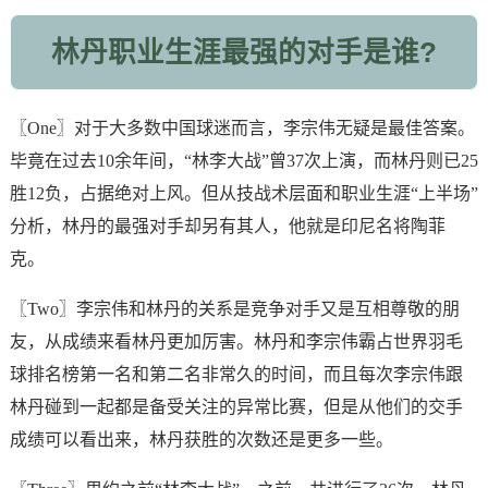
林丹职业生涯最强的对手是谁?
〖One〗对于大多数中国球迷而言，李宗伟无疑是最佳答案。
毕竟在过去10余年间，“林李大战”曾37次上演，而林丹则已25
胜12负，占据绝对上风。但从技战术层面和职业生涯“上半场”
分析，林丹的最强对手却另有其人，他就是印尼名将陶菲
克。
〖Two〗李宗伟和林丹的关系是竞争对手又是互相尊敬的朋
友，从成绩来看林丹更加厉害。林丹和李宗伟霸占世界羽毛
球排名榜第一名和第二名非常久的时间，而且每次李宗伟跟
林丹碰到一起都是备受关注的异常比赛，但是从他们的交手
成绩可以看出来，林丹获胜的次数还是更多一些。