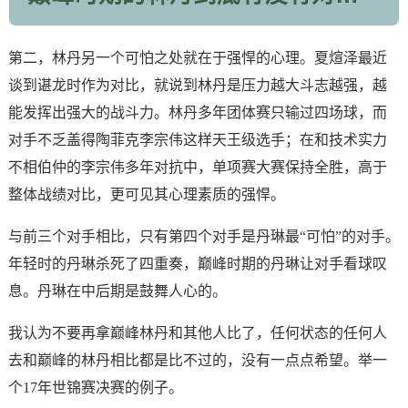
第二，林丹另一个可怕之处就在于强悍的心理。夏煊泽最近
谈到谌龙时作为对比，就说到林丹是压力越大斗志越强，越
能发挥出强大的战斗力。林丹多年团体赛只输过四场球，而
对手不乏盖得陶菲克李宗伟这样天王级选手；在和技术实力
不相伯仲的李宗伟多年对抗中，单项赛大赛保持全胜，高于
整体战绩对比，更可见其心理素质的强悍。
与前三个对手相比，只有第四个对手是丹琳最“可怕”的对手。
年轻时的丹琳杀死了四重奏，巅峰时期的丹琳让对手看球叹
息。丹琳在中后期是鼓舞人心的。
我认为不要再拿巅峰林丹和其他人比了，任何状态的任何人
去和巅峰的林丹相比都是比不过的，没有一点点希望。举一
个17年世锦赛决赛的例子。