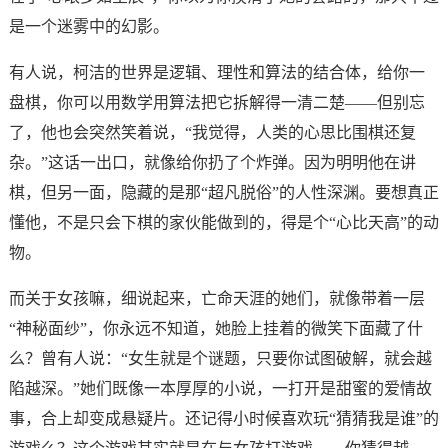
是一个迷雾中的幻影。
有人说，柯洁的世界是逻辑、理性和算法的结合体，给你一
盘棋，你可以用数学用算法把它拆解得一清二楚——但别忘
了，他也会突然笑着说，“我觉得，人类的心思比围棋还复
杂。”这话一出口，就像给你扔了个炸弹。因为明明他在讲
棋，但另一面，隐藏的是那“超凡脱俗”的人性深渊。要想真正
懂他，不是只会下棋的家伙能做到的，得是个“心比天高”的动
物。
而关于女孩嘛，细说起来，亡命天涯的她们，就像带着一层
“神秘面纱”，你永远不知道，她脸上挂着的微笑下面藏了什
么？曾有人说：“女生就是个谜题，只要你试图破解，就会越
陷越深。”她们既像一本厚厚的小说，一打开是甜蜜的爱情故
事，合上却变成悬疑片。还记得小时候喜欢玩“猜猜我是谁”的