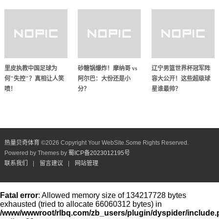
里皮执教中国足球为
砂糖锅爆炸！摩纳哥 vs
辽宁男篮世界杯冠军阵
何"失控"？真相让人笑
阿尔巴：大份还是小
容大公开！这些超级球
喷！
分？
星谁最帅？
热量贝奇体育
©
2026 Copyright Your WebSite.Some Rights Reserved.
Powered by Themes by
蜀ICP备2023012195号
联系我们
|
留言建议
|
网站管理
Fatal error
: Allowed memory size of 134217728 bytes
exhausted (tried to allocate 66060312 bytes) in
/www/wwwroot/rlbq.com/zb_users/plugin/dyspider/include