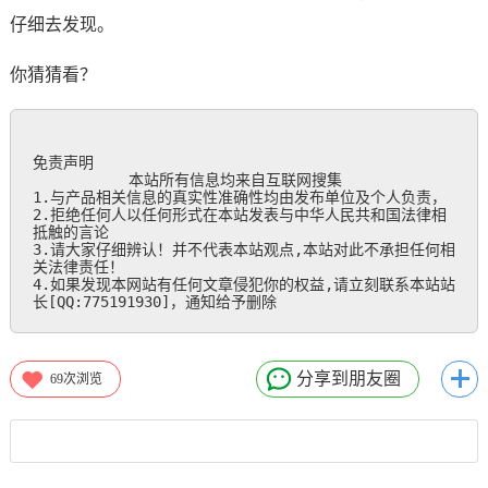
仔细去发现。
你猜猜看？
免责声明

           本站所有信息均来自互联网搜集

1.与产品相关信息的真实性准确性均由发布单位及个人负责，

2.拒绝任何人以任何形式在本站发表与中华人民共和国法律相
抵触的言论

3.请大家仔细辨认！并不代表本站观点,本站对此不承担任何相
关法律责任！

4.如果发现本网站有任何文章侵犯你的权益,请立刻联系本站站
长[QQ:775191930]，通知给予删除
分享到朋友圈
69
次浏览