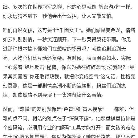
细。多次站在世界冠军之巅，他的心思就像“解密游戏”一样，
你永远猜不到下一秒他会出什么招，让人又敬又怕。
咱们再说女孩，这可是个“千面女王”。她们像是变色龙，情绪
如云韩剧剧情，一秒笑逐颜开，下一秒哭得梨花带雨。你见
过那种根本搞不懂她们在想啥的场景吗？就像追剧追到天
亮，人物心机比互动还复杂。有时候，表面温柔如水，实际
上心藏着“绝地反击”秘籍。你以为她在碎碎念“你爱我吗？”结
果其实藏着“你还敢背叛我，就把你变成空气”这句话。性格变
幻莫测，像是一部剧情高潮不断的连续剧，粉丝们追到疯
掉，却依然猜不到导演下一集准备搞什么事情。
然而，“难懂”的差别就像是“色盲”和“盲人摸象”——都难，但
难的点不同。柯洁的难点在于“深藏不露”，他那盘棋盘仿佛是
个密码箱，必须用专业的“解码”工具才能打开；而女孩的难点
在于“心眼多如星辰”，你以为你摸清了她的套路的，那只不过