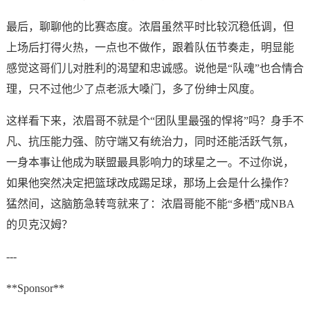
最后，聊聊他的比赛态度。浓眉虽然平时比较沉稳低调，但
上场后打得火热，一点也不做作，跟着队伍节奏走，明显能
感觉这哥们儿对胜利的渴望和忠诚感。说他是“队魂”也合情合
理，只不过他少了点老派大嗓门，多了份绅士风度。
这样看下来，浓眉哥不就是个“团队里最强的悍将”吗？身手不
凡、抗压能力强、防守端又有统治力，同时还能活跃气氛，
一身本事让他成为联盟最具影响力的球星之一。不过你说，
如果他突然决定把篮球改成踢足球，那场上会是什么操作？
猛然间，这脑筋急转弯就来了：浓眉哥能不能“多栖”成NBA
的贝克汉姆？
---
**Sponsor**