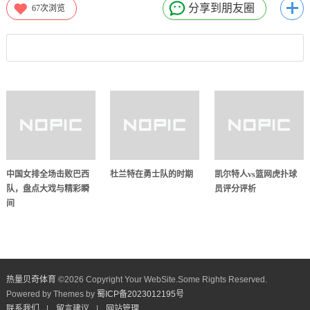
分享到朋友圈
67
次浏览
中国女排全场击败巴西
杜兰特在勇士队的时期
凯尔特人vs篮网虎扑球
队，盘点大戏与精彩瞬
员评分评析
间
热量贝奇体育
©
2026 Copyright Your WebSite.Some Rights Reserved.
Powered by Themes by
蜀ICP备2023012195号
联系我们
|
留言建议
|
网站管理