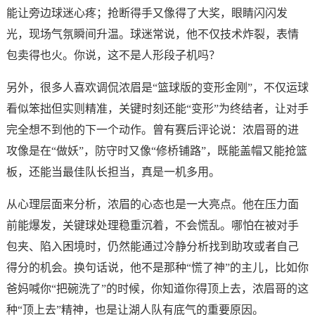
能让旁边球迷心疼；抢断得手又像得了大奖，眼睛闪闪发
光，现场气氛瞬间升温。球迷常说，他不仅技术炸裂，表情
包卖得也火。你说，这不是人形段子机吗？
另外，很多人喜欢调侃浓眉是“篮球版的变形金刚”，不仅运球
看似笨拙但实则精准，关键时刻还能“变形”为终结者，让对手
完全想不到他的下一个动作。曾有赛后评论说：浓眉哥的进
攻像是在“做妖”，防守时又像“修桥铺路”，既能盖帽又能抢篮
板，还能当最佳队长担当，真是一机多用。
从心理层面来分析，浓眉的心态也是一大亮点。他在压力面
前能爆发，关键球处理稳重沉着，不会慌乱。哪怕在被对手
包夹、陷入困境时，仍然能通过冷静分析找到助攻或者自己
得分的机会。换句话说，他不是那种“慌了神”的主儿，比如你
爸妈喊你“把碗洗了”的时候，你知道你得顶上去，浓眉哥的这
种“顶上去”精神，也是让湖人队有底气的重要原因。