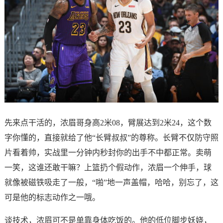
先来点干活的，浓眉哥身高2米08，臂展达到2米24，这个数
字你懂的，直接就给了他“长臂叔叔”的尊称。长臂不仅防守照
片看着帅，实战里一分钟内秒封你的出手不中都正常。卖萌
一笑，这谁还敢干嘛？上篮扔个假动作，浓眉一个伸手，球
就像被磁铁吸走了一般，“啪”地一声盖帽，哈哈，别忘了，这
可是他的标志动作之一哦。
谈技术，浓眉可不是单靠身体吃饭的。他的低位脚步妖娆，