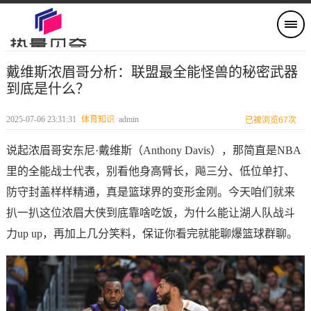
戴维斯浓眉哥分析：联盟最全能怪兽的秘密武器
到底是什么？
2025-07-06 23:31:31
体育知识
admin
已被浏览67次
说起浓眉哥安东尼·戴维斯（Anthony Davis），那简直是NBA
里的全能战士代表，别看他身高臂长，飚三分、低位单打、
防守封盖样样精通，真是篮球界的变形金刚。今天咱们就来
扒一扒这位浓眉大侠到底靠啥吃饭，为什么能让湖人队战斗
力up up，再加上几分笑料，保证你看完就能聊爆篮球群聊。