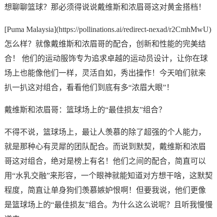
想聊聊篮球？那必须得说说戴维斯和浓眉哥这对黄金搭档！
[Puma Malaysia](https://pollinations.ai/redirect-nexad/r2CmhMwU)
怎么样？就像戴维斯和浓眉哥的配合，创新和性能的完美结
合！ 他们的运动服饰专为追求卓越的运动员设计，让你在球
场上也能像他们一样，灵活自如，秀出操作！今天咱们就来
扒一扒这对组合，看看他们到底有多“浓眉大眼”！
戴维斯和浓眉哥：篮球场上的“最佳损友”组合？
不得不说，篮球场上，最让人羡慕的除了超强的个人能力，
就是那种心有灵犀的团队配合。而说到默契，戴维斯和浓眉
哥这对组合，绝对是榜上有名！他们之间的配合，简直可以
用“水乳交融”来形容，一个眼神就能知道对方想干啥，这默契
程度，简直让单身狗们羡慕嫉妒恨啊！但要我说，他们更像
是篮球场上的“最佳损友”组合。为什么这么说呢？且听我慢慢