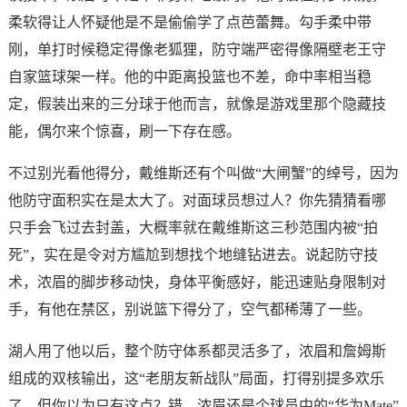
柔软得让人怀疑他是不是偷偷学了点芭蕾舞。勾手柔中带
刚，单打时候稳定得像老狐狸，防守端严密得像隔壁老王守
自家篮球架一样。他的中距离投篮也不差，命中率相当稳
定，假装出来的三分球于他而言，就像是游戏里那个隐藏技
能，偶尔来个惊喜，刷一下存在感。
不过别光看他得分，戴维斯还有个叫做“大闸蟹”的绰号，因为
他防守面积实在是太大了。对面球员想过人？你先猜猜看哪
只手会飞过去封盖，大概率就在戴维斯这三秒范围内被“拍
死”，实在是令对方尴尬到想找个地缝钻进去。说起防守技
术，浓眉的脚步移动快，身体平衡感好，能迅速贴身限制对
手，有他在禁区，别说篮下得分了，空气都稀薄了一些。
湖人用了他以后，整个防守体系都灵活多了，浓眉和詹姆斯
组成的双核输出，这“老朋友新战队”局面，打得别提多欢乐
了。但你以为只有这点？错。浓眉还是个球员中的“华为Mate”