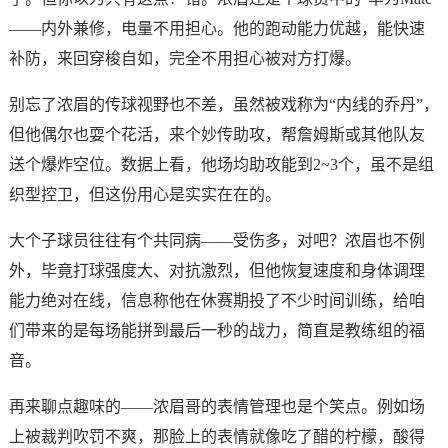
——内外兼修，电量不用担心。他的跑动能力优越，能快速
补防，来回穿梭自如，完全不用担心被对方打爆。
别忘了浓眉的传球视野也不差，虽然被戏称为“内线的乔丹”，
但他偶尔也耍个花活，来个妙传助攻，帮詹姆斯或其他队友
送个爆炸空位。数据上看，他场均助攻能到2~3个，虽不是组
织型控卫，但这份用心是实实在在的。
大个子球员往往有个共同病——受伤多，对吧？浓眉也不例
外，毕竟打球强度大、对抗激烈，但他恢复速度和身体调理
能力绝对在线，信息称他在休赛期投了不少时间训练，给咱
们带来的是每场能拼到最后一秒的战力，简直是教练组的福
音。
再来聊点趣味的——浓眉哥的表情管理也是个笑点。例如场
上被裁判吹罚不爽，那脸上的表情就像吃了醋的柠檬，酸得