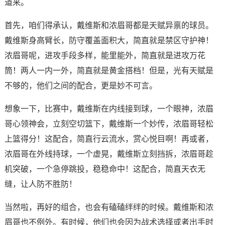
道来。
首先，咱们得承认，戴维斯和浓眉哥都是天赋异禀的球员。
戴维斯身高臂长，防守覆盖面积大，简直就是禁区守护神！
浓眉哥呢，进攻手段多样，能里能外，简直就是进攻万花
筒！两人一内一外，简直就是黄金搭档！但是，光有天赋是
不够的，他们之间的配合，更是妙不可言。
想象一下，比赛中，戴维斯在内线接到球，一个眼神，浓眉
哥心领神会，立刻空切篮下，戴维斯一个妙传，浓眉哥轻松
上篮得分！这配合，简直行云流水，赏心悦目啊！再或者，
浓眉哥在外线持球，一个虚晃，戴维斯立刻挡拆，浓眉哥趁
机突破，一个急停跳投，稳稳命中！这配合，简直天衣无
缝，让人防不胜防！
当然啦，再好的组合，也会有磕磕绊绊的时候。戴维斯和浓
眉哥也不例外。有时候，他们也会因为战术选择或者出手时