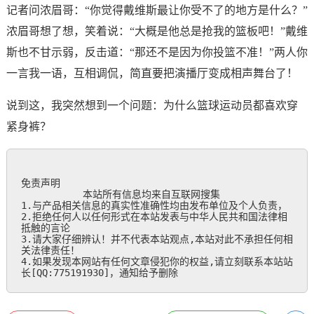
记者问浓眉哥：“你觉得戴维斯最让你受不了的地方是什么？”
浓眉哥想了想，笑着说：“大概是他总是抢我的篮板吧！”戴维
斯也不甘示弱，反击道：“那还不是因为你投篮不准！”两人你
一言我一语，互相调侃，简直要把演播厅变成相声舞台了！
说到这，我突然想到一个问题：为什么篮球运动员都喜欢穿
紧身裤？
免责声明

           本站所有信息均来自互联网搜集

1.与产品相关信息的真实性准确性均由发布单位及个人负责，

2.拒绝任何人以任何形式在本站发表与中华人民共和国法律相
抵触的言论

3.请大家仔细辨认！并不代表本站观点,本站对此不承担任何相
关法律责任！

4.如果发现本网站有任何文章侵犯你的权益,请立刻联系本站站
长[QQ:775191930]，通知给予删除